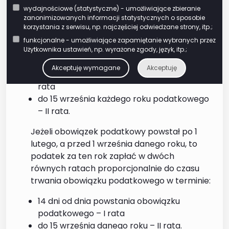
wygasł w ciągu roku, podatek za ten rok
wydajnościowe (statystyczne) - umożliwiające zbieranie
zanonimizowanych informacji statystycznych o sposobie
ustala się proporcjonalnie do liczby miesięcy,
korzystania z serwisu, np. najczęściej odwiedzane strony, itp.;
w których istniał obowiązek podatkowy.
funkcjonalne - umożliwiające zapamiętanie wybranych przez
Użytkownika ustawień, np. wyrażone zgody, język, itp.;
Zapłać podatek w terminie:
Akceptuję wymagane
Akceptuję
do 15 lutego każdego roku podatkowego – I
rata
do 15 września każdego roku podatkowego
– II rata.
Jeżeli obowiązek podatkowy powstał po 1
lutego, a przed 1 września danego roku, to
podatek za ten rok zapłać w dwóch
równych ratach proporcjonalnie do czasu
trwania obowiązku podatkowego w terminie:
14 dni od dnia powstania obowiązku
podatkowego – I rata
do 15 września danego roku – II rata.