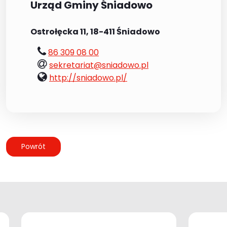
Urząd Gminy Śniadowo
Ostrołęcka 11, 18-411 Śniadowo
tel.:
86 309 08 00
e-
sekretariat@sniadowo.pl
mail:
www:
http://sniadowo.pl/
Powrót