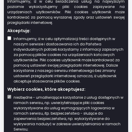
Informujemy, iż w celu świadczenia usług na najwyższym
obowiązek podatkowy ciąży
na
poziomie wykorzystujemy pliki cookies zapisywane na
poprzednim właścicielu do końca
urządzeniach użytkowników. Pliki cookies użytkownik może
miesiąca
, w którym nastąpiła sprzedaż.
kontrolować za pomocą wyrażanej zgody oraz ustawień swojej
przeglądarki internetowej.
Obowiązek podatkowy wygasa z końcem
Akceptuję:
miesiąca, w którym:
Informujemy, iż w celu optymalizacji treści dostępnych w
wyrejestrowano środek transportowy
naszym serwisie i dostosowania ich do Państwa
wydano decyzję organu rejestrującego o
indywidualnych potrzeb korzystamy z informacji zapisanych
za pomocą plików cookies na urządzeniach końcowych
czasowym wycofaniu pojazdu z ruchu
użytkowników. Pliki cookies użytkownik może kontrolować za
upłynął czas, na jaki powierzono pojazd.
pomocą ustawień swojej przeglądarki internetowej. Dalsze
korzystanie z naszego serwisu internetowego bez zmiany
Podatek wpłacasz bez wezwania, na
ustawień przeglądarki internetowej oznacza, iż użytkownik
akceptuje stosowanie plików cookies.
rachunek właściwego urzędu gminy.
Wybierz cookies, które akceptujesz:
Termin
niezbędne - umożliwiające korzystanie z usług dostępnych w
ramach serwisu, np. uwierzytelniające pliki cookies
Podatek od środków transportowych jest
wykorzystywane do usług wymagających logowania w
ramach serwisu, itp. bezpieczeństwa - służące do
płatny
w dwóch ratach,
proporcjonalnie do
zapewnienia bezpieczeństwa, np. wykorzystywane do
czasu trwania obowiązku podatkowego.
wykrywania nadużyć w zakresie uwierzytelniania w ramach
Jeżeli obowiązek podatkowy powstał lub
Serwisu;