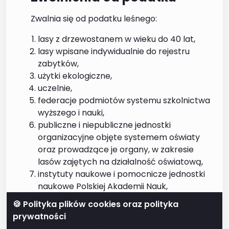
Zwalnia się od podatku leśnego:
lasy z drzewostanem w wieku do 40 lat,
lasy wpisane indywidualnie do rejestru
zabytków,
użytki ekologiczne,
uczelnie,
federacje podmiotów systemu szkolnictwa
wyższego i nauki,
publiczne i niepubliczne jednostki
organizacyjne objęte systemem oświaty
oraz prowadzące je organy, w zakresie
lasów zajętych na działalność oświatową,
instytuty naukowe i pomocnicze jednostki
naukowe Polskiej Akademii Nauk,
prowadzących zakłady pracy chronionej
🍪 Polityka plików cookies oraz polityka
lub zakłady aktywności zawodowej, na
prywatności
warunkach określonych w ustawie o