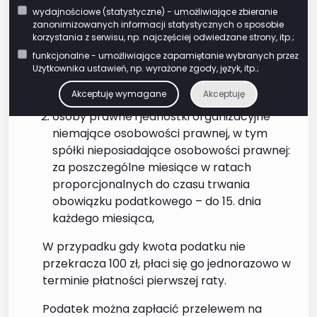
Podatek płacą:
wydajnościowe (statystyczne) - umożliwiające zbieranie
zanonimizowanych informacji statystycznych o sposobie
osoby fizyczne: w 4 ratach
korzystania z serwisu, np. najczęściej odwiedzane strony, itp.;
proporcjonalnych do czasu trwania
funkcjonalne - umożliwiające zapamiętanie wybranych przez
obowiązku podatkowego – do 15 marca, 15
Użytkownika ustawień, np. wyrażone zgody, język, itp.;
maja, 15 września i 15 listopada roku
Akceptuję wymagane
Akceptuję
podatkowego,
osoby prawne i jednostki organizacyjne
niemające osobowości prawnej, w tym
spółki nieposiadające osobowości prawnej:
za poszczególne miesiące w ratach
proporcjonalnych do czasu trwania
obowiązku podatkowego – do 15. dnia
każdego miesiąca,
W przypadku gdy kwota podatku nie
przekracza 100 zł, płaci się go jednorazowo w
terminie płatności pierwszej raty.
Podatek można zapłacić przelewem na