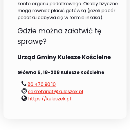
konto organu podatkowego. Osoby fizyczne
mogą również płacić gotówką (jeżeli pobór
podatku odbywa się w formie inkasa).
Gdzie można załatwić tę
sprawę?
Urząd Gminy Kulesze Kościelne
Główna 6, 18-208 Kulesze Kościelne
tel.:
86 476 90 10
e-
sekretariat@kuleszek.pl
mail:
www:
https://kuleszek.pl