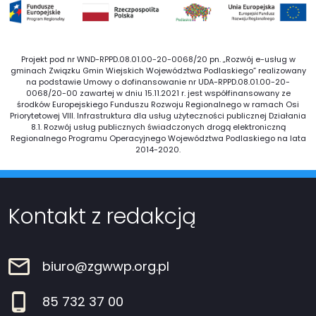
Projekt pod nr WND-RPPD.08.01.00-20-0068/20 pn. „Rozwój e-usług w
gminach Związku Gmin Wiejskich Województwa Podlaskiego” realizowany
na podstawie Umowy o dofinansowanie nr UDA-RPPD.08.01.00-20-
0068/20-00 zawartej w dniu 15.11.2021 r. jest współfinansowany ze
środków Europejskiego Funduszu Rozwoju Regionalnego w ramach Osi
Priorytetowej VIII. Infrastruktura dla usług użyteczności publicznej Działania
8.1. Rozwój usług publicznych świadczonych drogą elektroniczną
Regionalnego Programu Operacyjnego Województwa Podlaskiego na lata
2014-2020.
Kontakt z redakcją
biuro@zgwwp.org.pl
85 732 37 00