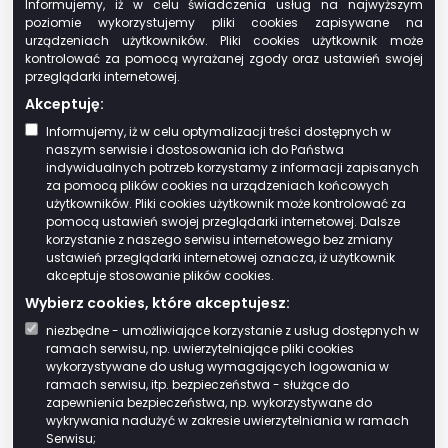
Informujemy, iż w celu świadczenia usług na najwyższym
podatku leśnym,
poziomie wykorzystujemy pliki cookies zapisywane na
instytuty badawcze,
urządzeniach użytkowników. Pliki cookies użytkownik może
przedsiębiorców o statusie centrum
kontrolować za pomocą wyrażanej zgody oraz ustawień swojej
przeglądarki internetowej.
badawczo-rozwojowego, uzyskanym na
Akceptuję:
zasadach określonych w przepisach o
niektórych formach wspierania
Informujemy, iż w celu optymalizacji treści dostępnych w
naszym serwisie i dostosowania ich do Państwa
działalności innowacyjnej – w odniesieniu
indywidualnych potrzeb korzystamy z informacji zapisanych
do przedmiotów opodatkowania zajętych
za pomocą plików cookies na urządzeniach końcowych
na cele prowadzonych badań i prac
użytkowników. Pliki cookies użytkownik może kontrolować za
pomocą ustawień swojej przeglądarki internetowej. Dalsze
rozwojowych,
korzystanie z naszego serwisu internetowego bez zmiany
Krajowy Zasób Nieruchomości [1].
ustawień przeglądarki internetowej oznacza, iż użytkownik
akceptuje stosowanie plików cookies.
Rada gminy w uchwale może wprowadzić
Wybierz cookies, które akceptujesz:
również inne zwolnienia przedmiotowe, z
niezbędne - umożliwiające korzystanie z usług dostępnych w
uwzględnieniem przepisów dotyczących
ramach serwisu, np. uwierzytelniające pliki cookies
pomocy publicznej.
wykorzystywane do usług wymagających logowania w
ramach serwisu, itp. bezpieczeństwa - służące do
Kiedy i jak płaci się podatek
zapewnienia bezpieczeństwa, np. wykorzystywane do
wykrywania nadużyć w zakresie uwierzytelniania w ramach
Serwisu;