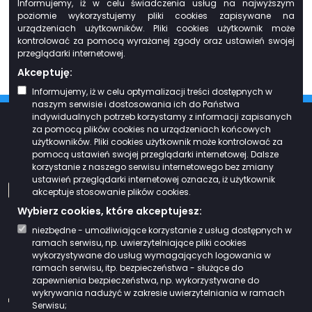
Informujemy, iż w celu świadczenia usług na najwyższym
na podstawie Umowy o dofinansowanie nr UDA-RPPD.08.01.00-20-
poziomie wykorzystujemy pliki cookies zapisywane na
0068/20-00 zawartej w dniu 15.11.2021 r. jest współfinansowany ze
urządzeniach użytkowników. Pliki cookies użytkownik może
środków Europejskiego Funduszu Rozwoju Regionalnego w ramach Osi
kontrolować za pomocą wyrażanej zgody oraz ustawień swojej
Priorytetowej VIII. Infrastruktura dla usług użyteczności publicznej Działania
8.1. Rozwój usług publicznych świadczonych drogą elektroniczną
przeglądarki internetowej.
Regionalnego Programu Operacyjnego Województwa Podlaskiego na lata
Akceptuję:
2014-2020.
Informujemy, iż w celu optymalizacji treści dostępnych w
naszym serwisie i dostosowania ich do Państwa
indywidualnych potrzeb korzystamy z informacji zapisanych
za pomocą plików cookies na urządzeniach końcowych
Kontakt z redakcją
użytkowników. Pliki cookies użytkownik może kontrolować za
pomocą ustawień swojej przeglądarki internetowej. Dalsze
korzystanie z naszego serwisu internetowego bez zmiany
ustawień przeglądarki internetowej oznacza, iż użytkownik
biuro@zgwwp.org.pl
akceptuje stosowanie plików cookies.
Wybierz cookies, które akceptujesz:
85 732 37 00
niezbędne - umożliwiające korzystanie z usług dostępnych w
ramach serwisu, np. uwierzytelniające pliki cookies
wykorzystywane do usług wymagających logowania w
ramach serwisu, itp. bezpieczeństwa - służące do
zapewnienia bezpieczeństwa, np. wykorzystywane do
wykrywania nadużyć w zakresie uwierzytelniania w ramach
Facebook
Gminy - Partnerzy
Serwisu;