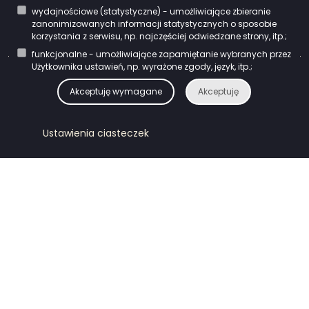
wydajnościowe (statystyczne) - umożliwiające zbieranie
Kontakt
zanonimizowanych informacji statystycznych o sposobie
korzystania z serwisu, np. najczęściej odwiedzane strony, itp.;
funkcjonalne - umożliwiające zapamiętanie wybranych przez
Użytkownika ustawień, np. wyrażone zgody, język, itp.;
ipodlaskie.pl © 2023
Akceptuję wymagane
Akceptuję
Ustawienia ciasteczek