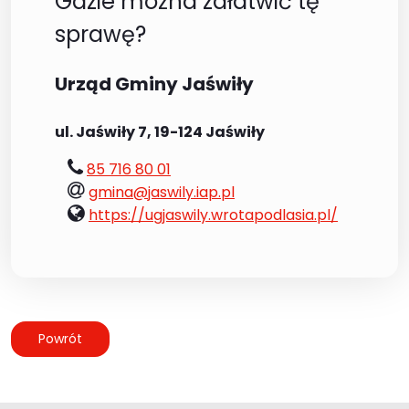
Gdzie można załatwić tę
sprawę?
Urząd Gminy Jaświły
ul. Jaświły 7, 19-124 Jaświły
tel.:
85 716 80 01
e-
gmina@jaswily.iap.pl
mail:
www:
https://ugjaswily.wrotapodlasia.pl/
Powrót