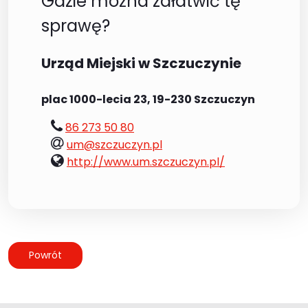
Gdzie można załatwić tę
sprawę?
Urząd Miejski w Szczuczynie
plac 1000-lecia 23, 19-230 Szczuczyn
tel.:
86 273 50 80
e-
um@szczuczyn.pl
mail:
www:
http://www.um.szczuczyn.pl/
Powrót