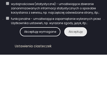
wydajnościowe (statystyczne) - umożliwiające zbieranie
Kontakt
zanonimizowanych informacji statystycznych o sposobie
korzystania z serwisu, np. najczęściej odwiedzane strony, itp.;
funkcjonalne - umożliwiające zapamiętanie wybranych przez
Użytkownika ustawień, np. wyrażone zgody, język, itp.;
ipodlaskie.pl © 2023
Akceptuję wymagane
Akceptuję
Ustawienia ciasteczek