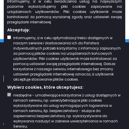
Informujemy, iż w celu świadczenia usług na najwyższym
na podstawie Umowy o dofinansowanie nr UDA-RPPD.08.01.00-20-
poziomie wykorzystujemy pliki cookies zapisywane na
0068/20-00 zawartej w dniu 15.11.2021 r. jest współfinansowany ze
urządzeniach użytkowników. Pliki cookies użytkownik może
środków Europejskiego Funduszu Rozwoju Regionalnego w ramach Osi
kontrolować za pomocą wyrażanej zgody oraz ustawień swojej
Priorytetowej VIII. Infrastruktura dla usług użyteczności publicznej Działania
8.1. Rozwój usług publicznych świadczonych drogą elektroniczną
przeglądarki internetowej.
Regionalnego Programu Operacyjnego Województwa Podlaskiego na lata
Akceptuję:
2014-2020.
Informujemy, iż w celu optymalizacji treści dostępnych w
naszym serwisie i dostosowania ich do Państwa
indywidualnych potrzeb korzystamy z informacji zapisanych
za pomocą plików cookies na urządzeniach końcowych
Kontakt z redakcją
użytkowników. Pliki cookies użytkownik może kontrolować za
pomocą ustawień swojej przeglądarki internetowej. Dalsze
korzystanie z naszego serwisu internetowego bez zmiany
ustawień przeglądarki internetowej oznacza, iż użytkownik
biuro@zgwwp.org.pl
akceptuje stosowanie plików cookies.
Wybierz cookies, które akceptujesz:
85 732 37 00
niezbędne - umożliwiające korzystanie z usług dostępnych w
ramach serwisu, np. uwierzytelniające pliki cookies
wykorzystywane do usług wymagających logowania w
ramach serwisu, itp. bezpieczeństwa - służące do
zapewnienia bezpieczeństwa, np. wykorzystywane do
wykrywania nadużyć w zakresie uwierzytelniania w ramach
Facebook
Gminy - Partnerzy
Serwisu;