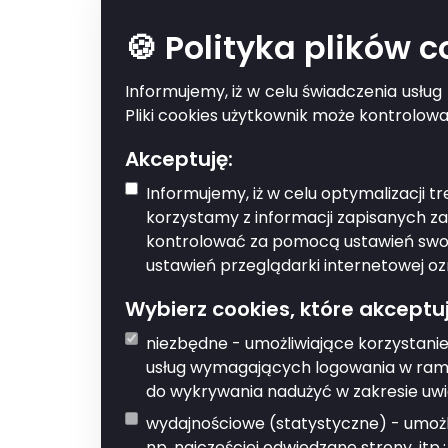
🍪 Polityka plików 
Komunikat
Informujemy, iż w celu świadczenia usłu
Pliki cookies użytkownik może kontrolow
Opis usługi
Akceptuję:
Informujemy, iż w celu optymalizacji 
Usługa pozwala na otrzy
korzystamy z informacji zapisanych z
informacje o wydarzeniac
kontrolować za pomocą ustawień swoje
ustawień przeglądarki internetowej oz
Kto może skorz
Wybierz cookies, które akceptuj
Z usługi może skorzystać
niezbędne - umożliwiające korzystanie
usług wymagających logowania w rama
Co musisz zrob
do wykrywania nadużyć w zakresie uwi
wydajnościowe (statystyczne) - umożli
Należ przyjść do dedykow
np. najczęściej odwiedzane strony, itp.;