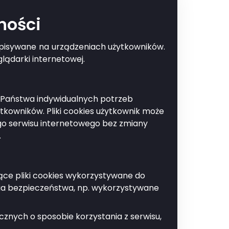
ności
zapisywane na urządzeniach użytkowników.
Drukuj
lądarki internetowej.
do Państwa indywidualnych potrzeb
kategorii komunikatów, w tym
kowników. Pliki cookies użytkownik może
czne.
ego serwisu internetowego bez zmiany
.
jące pliki cookies wykorzystywane do
ia bezpieczeństwa, np. wykorzystywane
znych o sposobie korzystania z serwisu,
a.