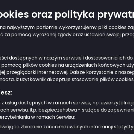
cookies oraz polityka prywat
 publiczny
g na najwyższym poziomie wykorzystujemy pliki cookies 
ać za pomocą wyrażanej zgody oraz ustawień swojej przeg
treści dostępnych w naszym serwisie i dostosowania ich 
mywanie informacji dotyczących różnego rodzaju 
a pomocą plików cookies na urządzeniach końcowych użyt
h, ostrzeżenia o awariach lub alerty meteorologi
j przeglądarki internetowej. Dalsze korzystanie z nasz
nacza, iż użytkownik akceptuje stosowanie plików cookies
ystać z usługi?
esz:
 każdy mieszkaniec.
 z usług dostępnych w ramach serwisu, np. uwierzytelnia
ch serwisu, itp. bezpieczeństwa - służące do zapewnien
ić?
erzytelniania w ramach Serwisu;
wiające zbieranie zanonimizowanych informacji statystyc
anej zakładki usługi. Usługa nie wymaga logowani