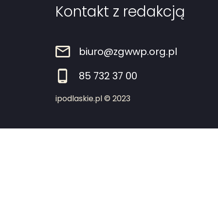
Kontakt z redakcją
biuro@zgwwp.org.pl
85 732 37 00
ipodlaskie.pl © 2023