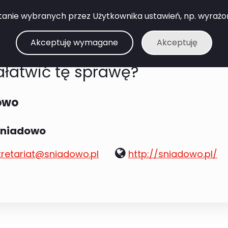
anie wybranych przez Użytkownika ustawień, np. wyrażone 
sz?
Akceptuję wymagane
Akceptuję
łatwić tę sprawę?
owo
 Śniadowo
www:
kretariat@sniadowo.pl
http://sniadowo.pl/
: