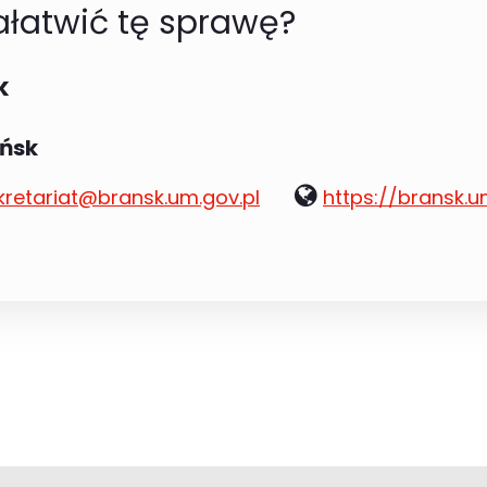
łatwić tę sprawę?
k
ańsk
www:
kretariat@bransk.um.gov.pl
https://bransk.u
l: