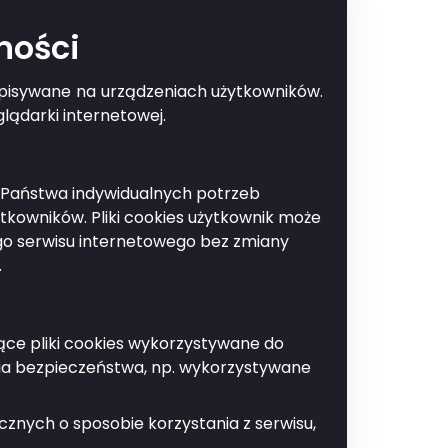
ności
zapisywane na urządzeniach użytkowników.
Drukuj
lądarki internetowej.
do Państwa indywidualnych potrzeb
kowników. Pliki cookies użytkownik może
ego serwisu internetowego bez zmiany
.
że nieobligatoryjnie
jące pliki cookies wykorzystywane do
ia bezpieczeństwa, np. wykorzystywane
znych o sposobie korzystania z serwisu,
oblem.