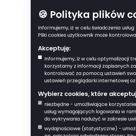
🍪 Polityka plików 
Zgłoszeni
Informujemy, iż w celu świadczenia usłu
Pliki cookies użytkownik może kontrolow
Kto powinien d
Akceptuję:
Informujemy, iż w celu optymalizacji 
Zgłoszenie może dodać k
korzystamy z informacji zapisanych z
kontrolować za pomocą ustawień swoje
Co musisz prz
ustawień przeglądarki internetowej oz
Wybierz cookies, które akceptuj
Zgłoszenie musi zawierać
dokumentacje fotogaficz
niezbędne - umożliwiające korzystanie
usług wymagających logowania w rama
Co musisz zrob
do wykrywania nadużyć w zakresie uwi
wydajnościowe (statystyczne) - umożli
Zgłoś problem za pomoc
np. najczęściej odwiedzane strony, itp.;