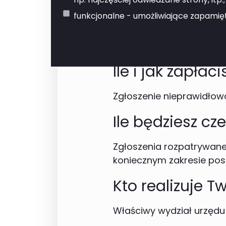
funkcjonalne - umożliwiające zapamięt
Kiedy wypełnić
Niezwołocznie po zauważ
Ile i jak zapłaci
Zgłoszenie nieprawidłowo
Ile będziesz cz
Zgłoszenia rozpatrywane
koniecznym zakresie pos
Kto realizuje 
Właściwy wydział urzędu 