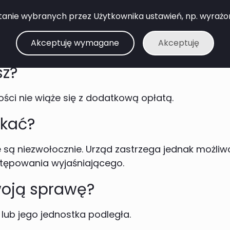
anie wybranych przez Użytkownika ustawień, np. wyrażone 
 formularz?
Akceptuję wymagane
Akceptuję
eniu nieprawidłowości.
sz?
ści nie wiąże się z dodatkową opłatą.
ekać?
 są niezwołocznie. Urząd zastrzega jednak możli
tępowania wyjaśniającego.
Twoją sprawę?
lub jego jednostka podległa.