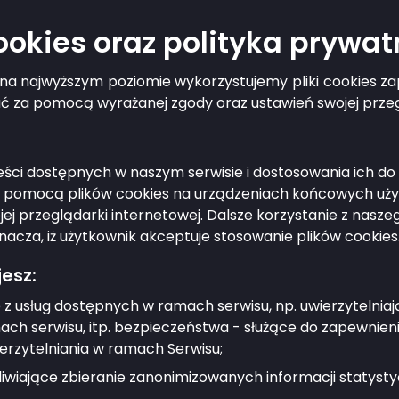
cookies oraz polityka prywat
e problemu
g na najwyższym poziomie wykorzystujemy pliki cookies 
ać za pomocą wyrażanej zgody oraz ustawień swojej przeg
odać zgłoszenie?
treści dostępnych w naszym serwisie i dostosowania ich 
ażdy mieszkaniec.
a pomocą plików cookies na urządzeniach końcowych użyt
j przeglądarki internetowej. Dalsze korzystanie z nasz
ygotować?
nacza, iż użytkownik akceptuje stosowanie plików cookies
esz:
 miejsce wystapienia nieprawidłowości, opis a tak
ną.
 z usług dostępnych w ramach serwisu, np. uwierzytelnia
ch serwisu, itp. bezpieczeństwa - służące do zapewnien
ić?
erzytelniania w ramach Serwisu;
wiające zbieranie zanonimizowanych informacji statystyc
ą dedykowanego formularza w zakładce Zgłoś pr