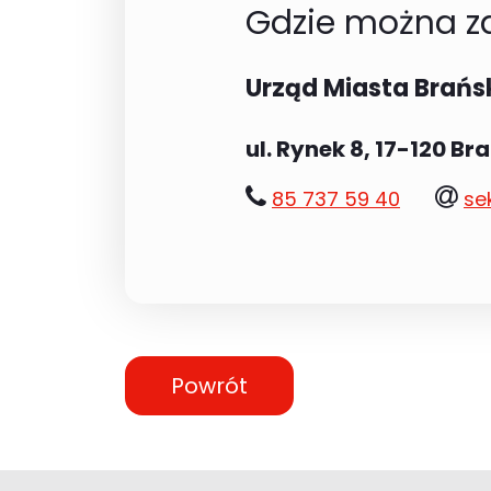
Gdzie można za
Urząd Miasta Brańs
ul. Rynek 8, 17-120 Br
tel.:
e-
85 737 59 40
se
mai
Powrót