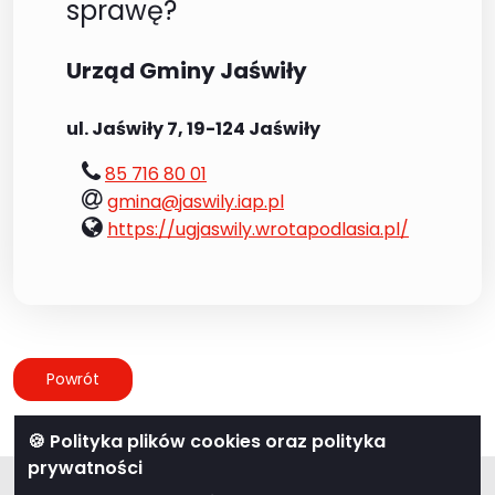
sprawę?
Urząd Gminy Jaświły
ul. Jaświły 7, 19-124 Jaświły
tel.:
85 716 80 01
e-
gmina@jaswily.iap.pl
mail:
www:
https://ugjaswily.wrotapodlasia.pl/
Powrót
🍪 Polityka plików cookies oraz polityka
prywatności