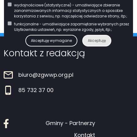
środków Europejskiego Funduszu Rozwoju Regionalnego w ramach Osi
wydajnościowe (statystyczne) - umożliwiające zbieranie
Priorytetowej VIII. Infrastruktura dla usług użyteczności publicznej Działania
zanonimizowanych informacji statystycznych o sposobie
8.1. Rozwój usług publicznych świadczonych drogą elektroniczną
korzystania z serwisu, np. najczęściej odwiedzane strony, itp.;
Regionalnego Programu Operacyjnego Województwa Podlaskiego na lata
funkcjonalne - umożliwiające zapamiętanie wybranych przez
2014-2020.
Użytkownika ustawień, np. wyrażone zgody, język, itp.;
Akceptuję wymagane
Akceptuję
Kontakt z redakcją
biuro@zgwwp.org.pl
85 732 37 00
Facebook
Gminy - Partnerzy
Kontakt