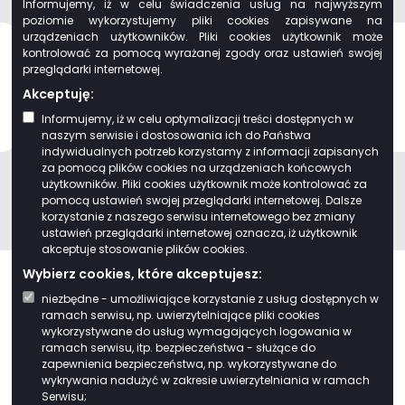
Informujemy, iż w celu świadczenia usług na najwyższym
poziomie wykorzystujemy pliki cookies zapisywane na
urządzeniach użytkowników. Pliki cookies użytkownik może
kontrolować za pomocą wyrażanej zgody oraz ustawień swojej
przeglądarki internetowej.
Akceptuję:
Informujemy, iż w celu optymalizacji treści dostępnych w
naszym serwisie i dostosowania ich do Państwa
indywidualnych potrzeb korzystamy z informacji zapisanych
za pomocą plików cookies na urządzeniach końcowych
użytkowników. Pliki cookies użytkownik może kontrolować za
pomocą ustawień swojej przeglądarki internetowej. Dalsze
korzystanie z naszego serwisu internetowego bez zmiany
ustawień przeglądarki internetowej oznacza, iż użytkownik
akceptuje stosowanie plików cookies.
Wybierz cookies, które akceptujesz:
niezbędne - umożliwiające korzystanie z usług dostępnych w
ramach serwisu, np. uwierzytelniające pliki cookies
wykorzystywane do usług wymagających logowania w
ramach serwisu, itp. bezpieczeństwa - służące do
Projekt pod nr WND-RPPD.08.01.00-20-0068/20 pn. „Rozwój e-usług w
zapewnienia bezpieczeństwa, np. wykorzystywane do
gminach Związku Gmin Wiejskich Województwa Podlaskiego” realizowany
wykrywania nadużyć w zakresie uwierzytelniania w ramach
na podstawie Umowy o dofinansowanie nr UDA-RPPD.08.01.00-20-
Serwisu;
0068/20-00 zawartej w dniu 15.11.2021 r. jest współfinansowany ze