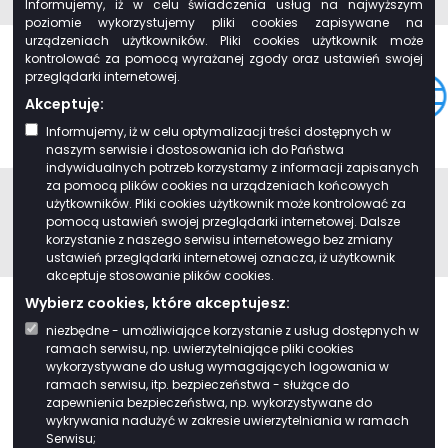
Informujemy, iż w celu świadczenia usług na najwyższym
poziomie wykorzystujemy pliki cookies zapisywane na
urządzeniach użytkowników. Pliki cookies użytkownik może
kontrolować za pomocą wyrażanej zgody oraz ustawień swojej
przeglądarki internetowej.
Akceptuję:
Informujemy, iż w celu optymalizacji treści dostępnych w
naszym serwisie i dostosowania ich do Państwa
indywidualnych potrzeb korzystamy z informacji zapisanych
za pomocą plików cookies na urządzeniach końcowych
użytkowników. Pliki cookies użytkownik może kontrolować za
pomocą ustawień swojej przeglądarki internetowej. Dalsze
korzystanie z naszego serwisu internetowego bez zmiany
ustawień przeglądarki internetowej oznacza, iż użytkownik
akceptuje stosowanie plików cookies.
Wybierz cookies, które akceptujesz:
niezbędne - umożliwiające korzystanie z usług dostępnych w
ramach serwisu, np. uwierzytelniające pliki cookies
wykorzystywane do usług wymagających logowania w
ramach serwisu, itp. bezpieczeństwa - służące do
Projekt pod nr WND-RPPD.08.01.00-20-0068/20 pn. „Rozwój e-usług w
zapewnienia bezpieczeństwa, np. wykorzystywane do
gminach Związku Gmin Wiejskich Województwa Podlaskiego” realizowany
wykrywania nadużyć w zakresie uwierzytelniania w ramach
na podstawie Umowy o dofinansowanie nr UDA-RPPD.08.01.00-20-
Serwisu;
0068/20-00 zawartej w dniu 15.11.2021 r. jest współfinansowany ze