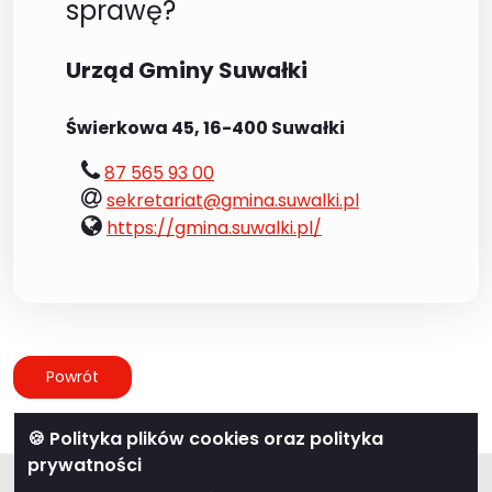
sprawę?
Urząd Gminy Suwałki
Świerkowa 45, 16-400 Suwałki
tel.:
87 565 93 00
e-
sekretariat@gmina.suwalki.pl
mail:
www:
https://gmina.suwalki.pl/
Powrót
🍪 Polityka plików cookies oraz polityka
prywatności