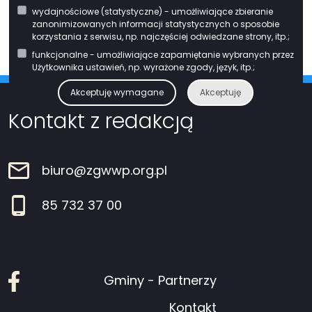
środków Europejskiego Funduszu Rozwoju Regionalnego w ramach Osi
wydajnościowe (statystyczne) - umożliwiające zbieranie
Priorytetowej VIII. Infrastruktura dla usług użyteczności publicznej Działania
zanonimizowanych informacji statystycznych o sposobie
8.1. Rozwój usług publicznych świadczonych drogą elektroniczną
korzystania z serwisu, np. najczęściej odwiedzane strony, itp.;
Regionalnego Programu Operacyjnego Województwa Podlaskiego na lata
funkcjonalne - umożliwiające zapamiętanie wybranych przez
2014-2020.
Użytkownika ustawień, np. wyrażone zgody, język, itp.;
Akceptuję wymagane
Akceptuję
Kontakt z redakcją
biuro@zgwwp.org.pl
85 732 37 00
Facebook
Gminy - Partnerzy
Kontakt