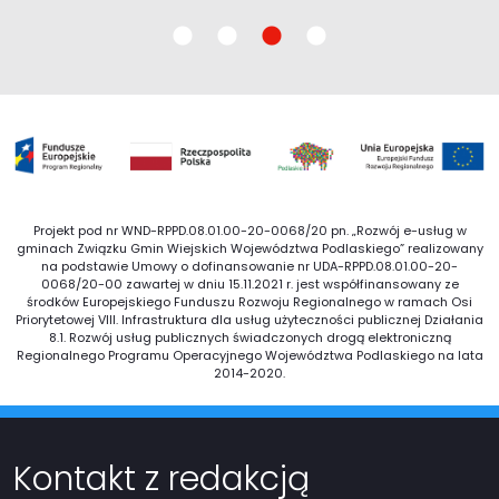
Projekt pod nr WND-RPPD.08.01.00-20-0068/20 pn. „Rozwój e-usług w
gminach Związku Gmin Wiejskich Województwa Podlaskiego” realizowany
na podstawie Umowy o dofinansowanie nr UDA-RPPD.08.01.00-20-
0068/20-00 zawartej w dniu 15.11.2021 r. jest współfinansowany ze
środków Europejskiego Funduszu Rozwoju Regionalnego w ramach Osi
Priorytetowej VIII. Infrastruktura dla usług użyteczności publicznej Działania
8.1. Rozwój usług publicznych świadczonych drogą elektroniczną
Regionalnego Programu Operacyjnego Województwa Podlaskiego na lata
2014-2020.
Kontakt z redakcją