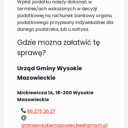
Wpłat podatku należy dokonać w
terminie/ach wskazanych w decyzji
podatkowej na rachunek bankowy organu
podatkowego przypisany indywidualnie dla
danego podatnika, lub u sołtysa.
Gdzie można załatwić tę
sprawę?
Urząd Gminy Wysokie
Mazowieckie
Mickiewicza 1A, 18-200 Wysokie
Mazowieckie
tel.:
86 275 26 27
e-
mail:
gminawysokiemazowieckie@gmwm.pl