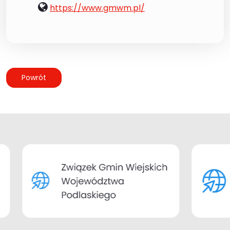
www:
https://www.gmwm.pl/
Powrót