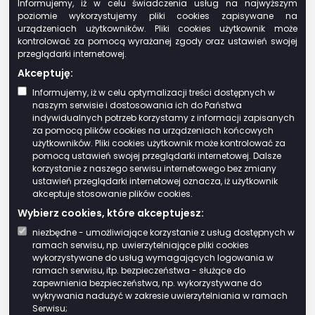
decyzja umarzającą postępowanie
Informujemy, iż w celu świadczenia usług na najwyższym
poziomie wykorzystujemy pliki cookies zapisywane na
podatkowe (decyzję pozostawia się w
urządzeniach użytkowników. Pliki cookies użytkownik może
aktach sprawy – nie doręcza się jej
kontrolować za pomocą wyrażanej zgody oraz ustawień swojej
podatnikowi)
przeglądarki internetowej.
Akceptuję:
Tryb odwoławczy
Informujemy, iż w celu optymalizacji treści dostępnych w
naszym serwisie i dostosowania ich do Państwa
Od decyzji służy stronie prawo wniesienia
indywidualnych potrzeb korzystamy z informacji zapisanych
za pomocą plików cookies na urządzeniach końcowych
odwołania do Samorządowego Kolegium
użytkowników. Pliki cookies użytkownik może kontrolować za
Odwoławczego w Olsztynie za
pomocą ustawień swojej przeglądarki internetowej. Dalsze
pośrednictwem Wójta Gminy Kolno w
korzystanie z naszego serwisu internetowego bez zmiany
ustawień przeglądarki internetowej oznacza, iż użytkownik
terminie 14 dni od daty doręczenia decyzji.
akceptuje stosowanie plików cookies.
Podstawa prawna
Wybierz cookies, które akceptujesz:
niezbędne - umożliwiające korzystanie z usług dostępnych w
Ustawa z dnia 29 sierpnia 1997 r. Ordynacja
ramach serwisu, np. uwierzytelniające pliki cookies
wykorzystywane do usług wymagających logowania w
podatkowa (tekst jedn. Dz.U. z 2019 r. poz.
ramach serwisu, itp. bezpieczeństwa - służące do
900 ze zm.)
zapewnienia bezpieczeństwa, np. wykorzystywane do
Ustawa z dnia 12 stycznia 1991 r. o
wykrywania nadużyć w zakresie uwierzytelniania w ramach
Serwisu;
podatkach i opłatach lokalnych (tekst