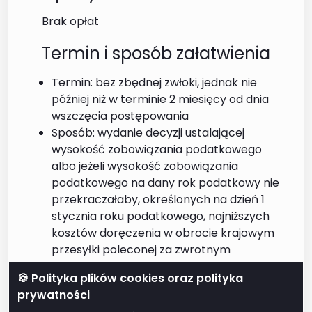
Brak opłat
Termin i sposób załatwienia
Termin: bez zbędnej zwłoki, jednak nie
później niż w terminie 2 miesięcy od dnia
wszczęcia postępowania
Sposób: wydanie decyzji ustalającej
wysokość zobowiązania podatkowego
albo jeżeli wysokość zobowiązania
podatkowego na dany rok podatkowy nie
przekraczałaby, określonych na dzień 1
stycznia roku podatkowego, najniższych
kosztów doręczenia w obrocie krajowym
przesyłki poleconej za zwrotnym
potwierdzeniem odbioru przez operatora
🍪 Polityka plików cookies oraz polityka
wyznaczonego w rozumieniu ustawy z dnia
prywatności
23 listopada 2012 r. – Prawo pocztowe –