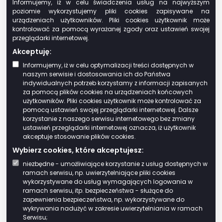
Na podstawie art. 274 § 1 Ordynacji
Informujemy, iż w celu świadczenia usług na najwyższym
podatkowej w razie stwierdzenia, że
poziomie wykorzystujemy pliki cookies zapisywane na
urządzeniach użytkowników. Pliki cookies użytkownik może
deklaracja zawiera błędy rachunkowe lub
kontrolować za pomocą wyrażanej zgody oraz ustawień swojej
inne oczywiste omyłki bądź że wypełniono
przeglądarki internetowej.
ją niezgodnie z ustalonymi wymaganiami,
Akceptuję:
organ podatkowy w zależności od
Informujemy, iż w celu optymalizacji treści dostępnych w
charakteru i zakresu uchybień:
naszym serwisie i dostosowania ich do Państwa
koryguje deklarację,
indywidualnych potrzeb korzystamy z informacji zapisanych
za pomocą plików cookies na urządzeniach końcowych
dokonując stosownych
użytkowników. Pliki cookies użytkownik może kontrolować za
poprawek lub
pomocą ustawień swojej przeglądarki internetowej. Dalsze
uzupełnień, jeżeli zmiana
korzystanie z naszego serwisu internetowego bez zmiany
ustawień przeglądarki internetowej oznacza, iż użytkownik
wysokości zobowiązania
akceptuje stosowanie plików cookies.
podatkowego, kwoty
Wybierz cookies, które akceptujesz:
nadpłaty, kwoty zwrotu
niezbędne - umożliwiające korzystanie z usług dostępnych w
podatku albo kwoty
ramach serwisu, np. uwierzytelniające pliki cookies
nadwyżki podatku do
wykorzystywane do usług wymagających logowania w
przeniesienia lub
ramach serwisu, itp. bezpieczeństwa - służące do
zapewnienia bezpieczeństwa, np. wykorzystywane do
wysokości straty w
wykrywania nadużyć w zakresie uwierzytelniania w ramach
wyniku tej korekty nie
Serwisu;