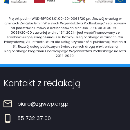
Projekt pod nr WND-RPPD.08.01.00-20-0068/20 pn. „Rozwój e-usług w
gminach Związku Gmin Wiejskich Województwa Podlaskiego” realizowany
na podstawie Umowy o dofinansowanie nr UDA-RPPD.08.01.00-20-
0068/20-00 zawartej w dniu 15.11.2021 r. jest współfinansowany ze
środków Europejskiego Funduszu Rozwoju Regionalnego w ramach Osi
Priorytetowej VIII. Infrastruktura dla usług użyteczności publicznej Działania
8.1. Rozwój usług publicznych świadczonych drogą elektroniczną
Regionalnego Programu Operacyjnego Województwa Podlaskiego na lata
2014-2020.
Kontakt z redakcją
biuro@zgwwp.org.pl
85 732 37 00