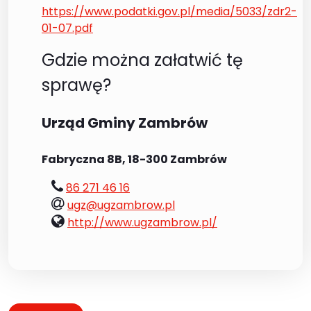
https://www.podatki.gov.pl/media/5033/zdr2-
01-07.pdf
Gdzie można załatwić tę
sprawę?
Urząd Gminy Zambrów
Fabryczna 8B, 18-300 Zambrów
tel.:
86 271 46 16
e-
ugz@ugzambrow.pl
mail:
www:
http://www.ugzambrow.pl/