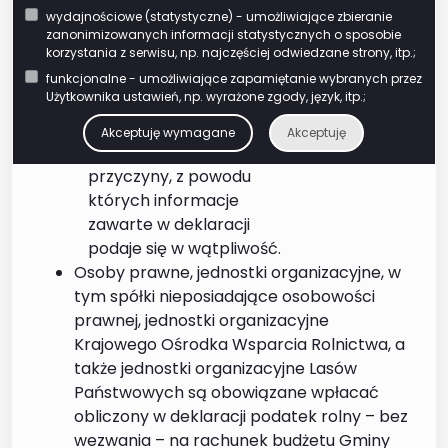
przekracza kwoty 5000
wydajnościowe (statystyczne) - umożliwiające zbieranie
zł;
zanonimizowanych informacji statystycznych o sposobie
korzystania z serwisu, np. najczęściej odwiedzane strony, itp.;
zwraca się do
składającego deklarację
funkcjonalne - umożliwiające zapamiętanie wybranych przez
Użytkownika ustawień, np. wyrażone zgody, język, itp.;
o jej skorygowanie oraz
złożenie niezbędnych
Akceptuję wymagane
Akceptuję
wyjaśnień, wskazując
przyczyny, z powodu
których informacje
zawarte w deklaracji
podaje się w wątpliwość.
Osoby prawne, jednostki organizacyjne, w
tym spółki nieposiadające osobowości
prawnej, jednostki organizacyjne
Krajowego Ośrodka Wsparcia Rolnictwa, a
także jednostki organizacyjne Lasów
Państwowych są obowiązane wpłacać
obliczony w deklaracji podatek rolny – bez
wezwania – na rachunek budżetu Gminy