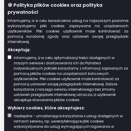
🍪 Polityka plików cookies oraz polityka
przeniesienia lub
prywatności
wysokości straty w
wyniku tej korekty nie
Informujemy, iż w celu świadczenia usług na najwyższym poziomie
wykorzystujemy pliki cookies zapisywane na urządzeniach
przekracza kwoty 5000
użytkowników. Pliki cookies użytkownik może kontrolować za
zł;
pomocą wyrażanej zgody oraz ustawień swojej przeglądarki
zwraca się do
internetowej.
składającego deklarację
Akceptuję:
o jej skorygowanie oraz
Informujemy, iż w celu optymalizacji treści dostępnych w
złożenie niezbędnych
naszym serwisie i dostosowania ich do Państwa
indywidualnych potrzeb korzystamy z informacji zapisanych za
wyjaśnień, wskazując
pomocą plików cookies na urządzeniach końcowych
przyczyny, z powodu
użytkowników. Pliki cookies użytkownik może kontrolować za
których informacje
pomocą ustawień swojej przeglądarki internetowej. Dalsze
korzystanie z naszego serwisu internetowego bez zmiany
zawarte w deklaracji
ustawień przeglądarki internetowej oznacza, iż użytkownik
podaje się w wątpliwość.
akceptuje stosowanie plików cookies.
Osoby prawne, jednostki organizacyjne
Wybierz cookies, które akceptujesz:
oraz spółki mniemające osobowości
niezbędne - umożliwiające korzystanie z usług dostępnych w
prawnej, jednostki organizacyjne Lasów
ramach serwisu, np. uwierzytelniające pliki cookies
Państwowych, a także jednostki
wykorzystywane do usług wymagających logowania w