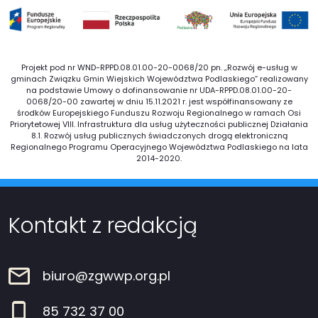
Projekt pod nr WND-RPPD.08.01.00-20-0068/20 pn. „Rozwój e-usług w
gminach Związku Gmin Wiejskich Województwa Podlaskiego” realizowany
na podstawie Umowy o dofinansowanie nr UDA-RPPD.08.01.00-20-
0068/20-00 zawartej w dniu 15.11.2021 r. jest współfinansowany ze
środków Europejskiego Funduszu Rozwoju Regionalnego w ramach Osi
Priorytetowej VIII. Infrastruktura dla usług użyteczności publicznej Działania
8.1. Rozwój usług publicznych świadczonych drogą elektroniczną
Regionalnego Programu Operacyjnego Województwa Podlaskiego na lata
2014-2020.
Kontakt z redakcją
biuro@zgwwp.org.pl
85 732 37 00