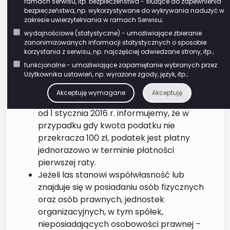
organizacyjne Krajowego Ośrodka
ramach serwisu, itp. bezpieczeństwa - służące do zapewnienia
bezpieczeństwa, np. wykorzystywane do wykrywania nadużyć w
Wsparcia Rolnictwa są obowiązane
zakresie uwierzytelniania w ramach Serwisu;
wpłacać obliczony w deklaracji podatek
wydajnościowe (statystyczne) - umożliwiające zbieranie
leśny – bez wezwania – na indywidualny
zanonimizowanych informacji statystycznych o sposobie
rachunek bankowy w ratach
korzystania z serwisu, np. najczęściej odwiedzane strony, itp.;
proporcjonalnych do czasu trwania
funkcjonalne - umożliwiające zapamiętanie wybranych przez
Użytkownika ustawień, np. wyrażone zgody, język, itp.;
obowiązku podatkowego w terminie do 15
każdego miesiąca. UWAGA: Na skutek
Akceptuję wymagane
Akceptuję
zmiany przepisów prawa obowiązujących
od 1 stycznia 2016 r. informujemy, że w
przypadku gdy kwota podatku nie
przekracza 100 zł, podatek jest płatny
jednorazowo w terminie płatności
pierwszej raty.
Jeżeli las stanowi współwłasność lub
znajduje się w posiadaniu osób fizycznych
oraz osób prawnych, jednostek
organizacyjnych, w tym spółek,
nieposiadających osobowości prawnej –