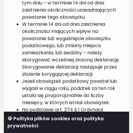
tym dniu – w terminie 14 dni od dnia
zaistnienia okoliczności uzasadniających
powstanie tego obowiązku.
W terminie 14 dni od dnia zaistnienia
okoliczności mających wpływ na
powstanie lub wygaśnięcie obowiązku
podatkowego, lub zmiany miejsca
zamieszkania, lub siedziby – należy
skorygować wcześniej złożoną deklarację.
Skorygowanie deklaracji następuje przez
złożenie korygującej deklaracji.
Jeżeli obowiązek podatkowy powstał lub
wygasł w ciągu roku, podatek za ten rok
ustala się proporcjonalnie do liczby
miesięcy, w których istniał obowiązek.
Na podstawie art. 274 § 1 Ordynacji
podatkowej w razie stwierdzenia, że
🍪 Polityka plików cookies oraz polityka
deklaracja zawiera błędy rachunkowe lub
prywatności
inne oczywiste omyłki bądź że wypełniono