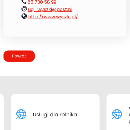
tel.:
85 730 58 99
e-
ug_wyszki@post.pl
mail:
www:
http://www.wyszki.pl/
Powrót