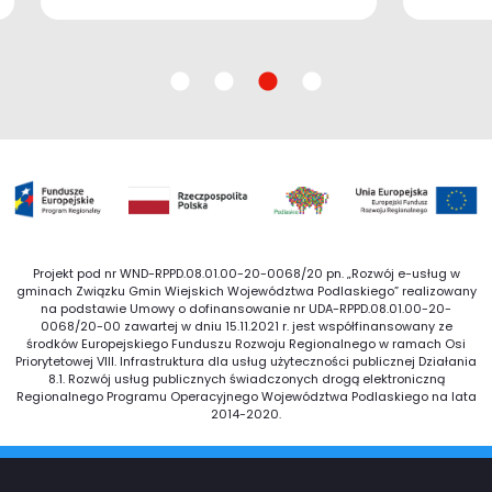
Projekt pod nr WND-RPPD.08.01.00-20-0068/20 pn. „Rozwój e-usług w
gminach Związku Gmin Wiejskich Województwa Podlaskiego” realizowany
na podstawie Umowy o dofinansowanie nr UDA-RPPD.08.01.00-20-
0068/20-00 zawartej w dniu 15.11.2021 r. jest współfinansowany ze
środków Europejskiego Funduszu Rozwoju Regionalnego w ramach Osi
Priorytetowej VIII. Infrastruktura dla usług użyteczności publicznej Działania
8.1. Rozwój usług publicznych świadczonych drogą elektroniczną
Regionalnego Programu Operacyjnego Województwa Podlaskiego na lata
2014-2020.