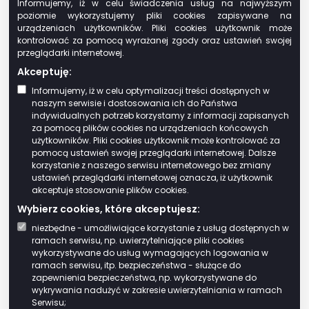
Informujemy, iż w celu świadczenia usług na najwyższym
ją niezgodnie z ustalonymi wymaganiami,
poziomie wykorzystujemy pliki cookies zapisywane na
organ podatkowy w zależności od
urządzeniach użytkowników. Pliki cookies użytkownik może
kontrolować za pomocą wyrażanej zgody oraz ustawień swojej
charakteru i zakresu uchybień:
przeglądarki internetowej.
koryguje deklarację,
Akceptuję:
dokonując stosownych
Informujemy, iż w celu optymalizacji treści dostępnych w
poprawek lub
naszym serwisie i dostosowania ich do Państwa
uzupełnień, jeżeli zmiana
indywidualnych potrzeb korzystamy z informacji zapisanych
wysokości zobowiązania
za pomocą plików cookies na urządzeniach końcowych
użytkowników. Pliki cookies użytkownik może kontrolować za
podatkowego, kwoty
pomocą ustawień swojej przeglądarki internetowej. Dalsze
nadpłaty, kwoty zwrotu
korzystanie z naszego serwisu internetowego bez zmiany
podatku albo kwoty
ustawień przeglądarki internetowej oznacza, iż użytkownik
akceptuje stosowanie plików cookies.
nadwyżki podatku do
Wybierz cookies, które akceptujesz:
przeniesienia lub
wysokości straty w
niezbędne - umożliwiające korzystanie z usług dostępnych w
ramach serwisu, np. uwierzytelniające pliki cookies
wyniku tej korekty nie
wykorzystywane do usług wymagających logowania w
przekracza kwoty 5.000
ramach serwisu, itp. bezpieczeństwa - służące do
zł;
zapewnienia bezpieczeństwa, np. wykorzystywane do
wykrywania nadużyć w zakresie uwierzytelniania w ramach
zwraca się do
Serwisu;