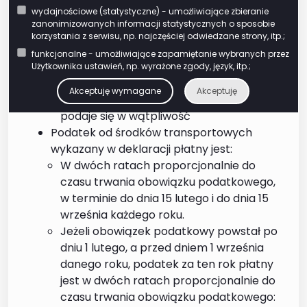
składającego deklarację
wydajnościowe (statystyczne) - umożliwiające zbieranie
o jej skorygowanie oraz
zanonimizowanych informacji statystycznych o sposobie
złożenie niezbędnych
korzystania z serwisu, np. najczęściej odwiedzane strony, itp.;
wyjaśnień, wskazując
funkcjonalne - umożliwiające zapamiętanie wybranych przez
przyczyny, z powodu
Użytkownika ustawień, np. wyrażone zgody, język, itp.;
których informacje
Akceptuję wymagane
Akceptuję
zawarte w deklaracji
podaje się w wątpliwość
Podatek od środków transportowych
wykazany w deklaracji płatny jest:
W dwóch ratach proporcjonalnie do
czasu trwania obowiązku podatkowego,
w terminie do dnia 15 lutego i do dnia 15
września każdego roku.
Jeżeli obowiązek podatkowy powstał po
dniu 1 lutego, a przed dniem 1 września
danego roku, podatek za ten rok płatny
jest w dwóch ratach proporcjonalnie do
czasu trwania obowiązku podatkowego: