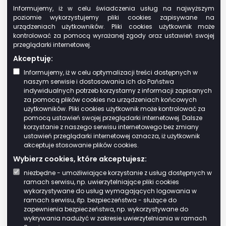
ją niezgodnie z ustalonymi wymaganiami,
Informujemy, iż w celu świadczenia usług na najwyższym
poziomie wykorzystujemy pliki cookies zapisywane na
organ podatkowy w zależności od
urządzeniach użytkowników. Pliki cookies użytkownik może
charakteru i zakresu uchybień:
kontrolować za pomocą wyrażanej zgody oraz ustawień swojej
koryguje deklarację,
przeglądarki internetowej.
dokonując stosownych
Akceptuję:
poprawek lub
Informujemy, iż w celu optymalizacji treści dostępnych w
uzupełnień, jeżeli zmiana
naszym serwisie i dostosowania ich do Państwa
indywidualnych potrzeb korzystamy z informacji zapisanych
wysokości zobowiązania
za pomocą plików cookies na urządzeniach końcowych
podatkowego, kwoty
użytkowników. Pliki cookies użytkownik może kontrolować za
nadpłaty, kwoty zwrotu
pomocą ustawień swojej przeglądarki internetowej. Dalsze
korzystanie z naszego serwisu internetowego bez zmiany
podatku albo kwoty
ustawień przeglądarki internetowej oznacza, iż użytkownik
nadwyżki podatku do
akceptuje stosowanie plików cookies.
przeniesienia lub
Wybierz cookies, które akceptujesz:
wysokości straty w
niezbędne - umożliwiające korzystanie z usług dostępnych w
wyniku tej korekty nie
ramach serwisu, np. uwierzytelniające pliki cookies
przekracza kwoty 5.000
wykorzystywane do usług wymagających logowania w
ramach serwisu, itp. bezpieczeństwa - służące do
zł;
zapewnienia bezpieczeństwa, np. wykorzystywane do
zwraca się do
wykrywania nadużyć w zakresie uwierzytelniania w ramach