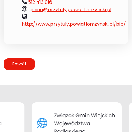
tel.:
512 413 016
e-
gmina@przytuly.powiatlomzynski.pl
mail:
www:
http://www.przytuly.powiatlomzynski.pl/bip/
Powrót