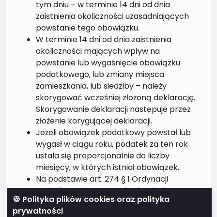
tym dniu – w terminie 14 dni od dnia
zaistnienia okoliczności uzasadniających
powstanie tego obowiązku.
W terminie 14 dni od dnia zaistnienia
okoliczności mających wpływ na
powstanie lub wygaśnięcie obowiązku
podatkowego, lub zmiany miejsca
zamieszkania, lub siedziby – należy
skorygować wcześniej złożoną deklarację.
Skorygowanie deklaracji następuje przez
złożenie korygującej deklaracji.
Jeżeli obowiązek podatkowy powstał lub
wygasł w ciągu roku, podatek za ten rok
ustala się proporcjonalnie do liczby
miesięcy, w których istniał obowiązek.
Na podstawie art. 274 § 1 Ordynacji
podatkowej w razie stwierdzenia, że
🍪 Polityka plików cookies oraz polityka
deklaracja zawiera błędy rachunkowe lub
prywatności
inne oczywiste omyłki bądź że wypełniono