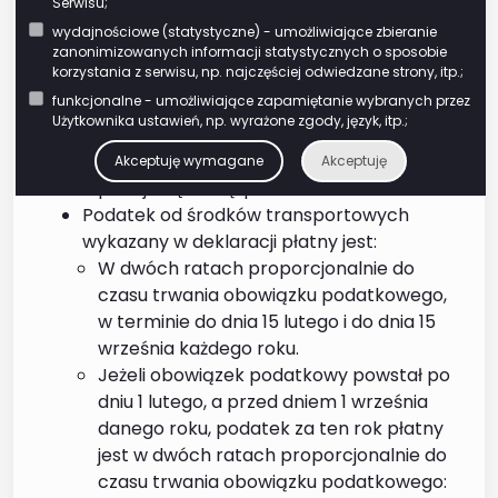
składającego deklarację
Serwisu;
o jej skorygowanie oraz
wydajnościowe (statystyczne) - umożliwiające zbieranie
zanonimizowanych informacji statystycznych o sposobie
złożenie niezbędnych
korzystania z serwisu, np. najczęściej odwiedzane strony, itp.;
wyjaśnień, wskazując
funkcjonalne - umożliwiające zapamiętanie wybranych przez
przyczyny, z powodu
Użytkownika ustawień, np. wyrażone zgody, język, itp.;
których informacje
zawarte w deklaracji
Akceptuję wymagane
Akceptuję
podaje się w wątpliwość
Podatek od środków transportowych
wykazany w deklaracji płatny jest:
W dwóch ratach proporcjonalnie do
czasu trwania obowiązku podatkowego,
w terminie do dnia 15 lutego i do dnia 15
września każdego roku.
Jeżeli obowiązek podatkowy powstał po
dniu 1 lutego, a przed dniem 1 września
danego roku, podatek za ten rok płatny
jest w dwóch ratach proporcjonalnie do
czasu trwania obowiązku podatkowego: