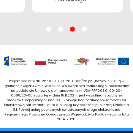
Projekt pod nr WND-RPPD.08.01.00-20-0068/20 pn. „Rozwój e-usług w
gminach Związku Gmin Wiejskich Województwa Podlaskiego” realizowany
na podstawie Umowy o dofinansowanie nr UDA-RPPD.08.01.00-20-
0068/20-00 zawartej w dniu 15.11.2021 r. jest współfinansowany ze
środków Europejskiego Funduszu Rozwoju Regionalnego w ramach Osi
Priorytetowej VIII. Infrastruktura dla usług użyteczności publicznej Działania
8.1. Rozwój usług publicznych świadczonych drogą elektroniczną
Regionalnego Programu Operacyjnego Województwa Podlaskiego na lata
2014-2020.