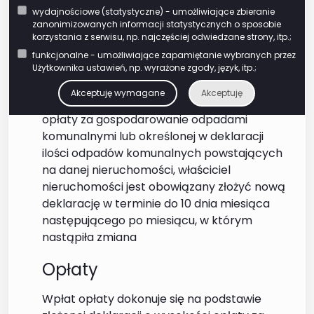
gospodarowanie odpadami komunalnymi w
wydajnościowe (statystyczne) - umożliwiające zbieranie
terminie 14 dni od dnia zamieszkania na
zanonimizowanych informacji statystycznych o sposobie
danej nieruchomości pierwszego
korzystania z serwisu, np. najczęściej odwiedzane strony, itp.;
mieszkańca lub powstania na danej
funkcjonalne - umożliwiające zapamiętanie wybranych przez
nieruchomości odpadów komunalnych. W
Użytkownika ustawień, np. wyrażone zgody, język, itp.;
przypadku zmiany danych będących
Akceptuję wymagane
Akceptuję
podstawą ustalenia wysokości należnej
opłaty za gospodarowanie odpadami
komunalnymi lub określonej w deklaracji
ilości odpadów komunalnych powstających
na danej nieruchomości, właściciel
nieruchomości jest obowiązany złożyć nową
deklarację w terminie do 10 dnia miesiąca
następującego po miesiącu, w którym
nastąpiła zmiana
Opłaty
Wpłat opłaty dokonuje się na podstawie