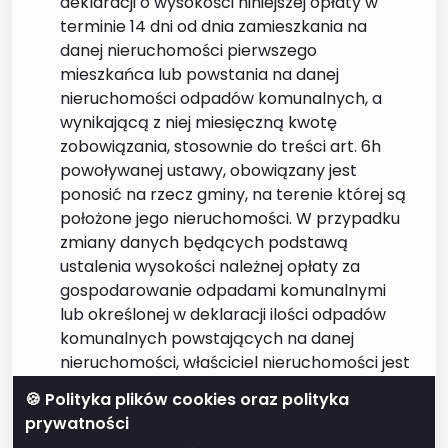
deklaracji o wysokości niniejszej opłaty w
terminie 14 dni od dnia zamieszkania na
danej nieruchomości pierwszego
mieszkańca lub powstania na danej
nieruchomości odpadów komunalnych, a
wynikającą z niej miesięczną kwotę
zobowiązania, stosownie do treści art. 6h
powoływanej ustawy, obowiązany jest
ponosić na rzecz gminy, na terenie której są
położone jego nieruchomości. W przypadku
zmiany danych będących podstawą
ustalenia wysokości należnej opłaty za
gospodarowanie odpadami komunalnymi
lub określonej w deklaracji ilości odpadów
komunalnych powstających na danej
nieruchomości, właściciel nieruchomości jest
obowiązany złożyć nową deklarację w
🍪 Polityka plików cookies oraz polityka
terminie do 10 dnia miesiąca następującego
prywatności
po miesiącu,