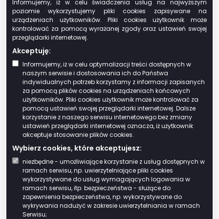
Informujemy, iż w celu świadczenia usług na najwyższym
w którym nastąpiła zmiana. Opłatę za
poziomie wykorzystujemy pliki cookies zapisywane na
gospodarowanie odpadami komunalnymi w
urządzeniach użytkowników. Pliki cookies użytkownik może
zmienionej wysokości uiszcza się za miesiąc,
kontrolować za pomocą wyrażanej zgody oraz ustawień swojej
przeglądarki internetowej.
w którym nastąpiła zmiana.
Akceptuję:
Kogo dotyczy
Informujemy, iż w celu optymalizacji treści dostępnych w
naszym serwisie i dostosowania ich do Państwa
Właściciel nieruchomości – rozumie się przez
indywidualnych potrzeb korzystamy z informacji zapisanych
za pomocą plików cookies na urządzeniach końcowych
to także współwłaścicieli, użytkowników
użytkowników. Pliki cookies użytkownik może kontrolować za
wieczystych lub jednostki organizacyjne i
pomocą ustawień swojej przeglądarki internetowej. Dalsze
osoby posiadające nieruchomości w
korzystanie z naszego serwisu internetowego bez zmiany
ustawień przeglądarki internetowej oznacza, iż użytkownik
zarządzie lub użytkowaniu, a także inne
akceptuje stosowanie plików cookies.
podmioty władające nieruchomością.
Wybierz cookies, które akceptujesz:
Wymagane dokumenty
niezbędne - umożliwiające korzystanie z usług dostępnych w
ramach serwisu, np. uwierzytelniające pliki cookies
wykorzystywane do usług wymagających logowania w
Właściciel nieruchomości jest obowiązany
ramach serwisu, itp. bezpieczeństwa - służące do
złożyć do wójta, burmistrza lub prezydenta
zapewnienia bezpieczeństwa, np. wykorzystywane do
wykrywania nadużyć w zakresie uwierzytelniania w ramach
miasta deklarację o wysokości opłaty za
Serwisu;