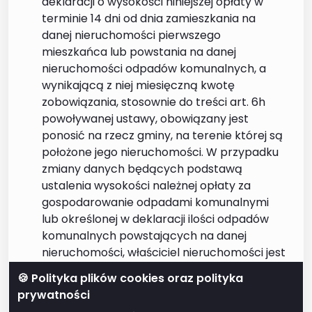
deklaracji o wysokości niniejszej opłaty w
terminie 14 dni od dnia zamieszkania na
danej nieruchomości pierwszego
mieszkańca lub powstania na danej
nieruchomości odpadów komunalnych, a
wynikającą z niej miesięczną kwotę
zobowiązania, stosownie do treści art. 6h
powoływanej ustawy, obowiązany jest
ponosić na rzecz gminy, na terenie której są
położone jego nieruchomości. W przypadku
zmiany danych będących podstawą
ustalenia wysokości należnej opłaty za
gospodarowanie odpadami komunalnymi
lub określonej w deklaracji ilości odpadów
komunalnych powstających na danej
nieruchomości, właściciel nieruchomości jest
obowiązany złożyć nową deklarację w
🍪 Polityka plików cookies oraz polityka
terminie do 10 dnia miesiąca następującego
prywatności
po miesiącu,