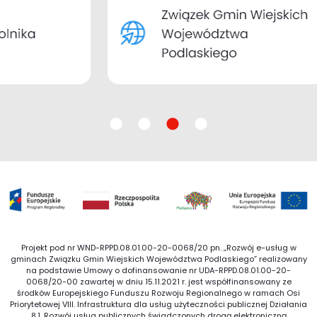
Projekt pod nr WND-RPPD.08.01.00-20-0068/20 pn. „Rozwój e-usług w
gminach Związku Gmin Wiejskich Województwa Podlaskiego” realizowany
na podstawie Umowy o dofinansowanie nr UDA-RPPD.08.01.00-20-
0068/20-00 zawartej w dniu 15.11.2021 r. jest współfinansowany ze
środków Europejskiego Funduszu Rozwoju Regionalnego w ramach Osi
Priorytetowej VIII. Infrastruktura dla usług użyteczności publicznej Działania
8.1. Rozwój usług publicznych świadczonych drogą elektroniczną