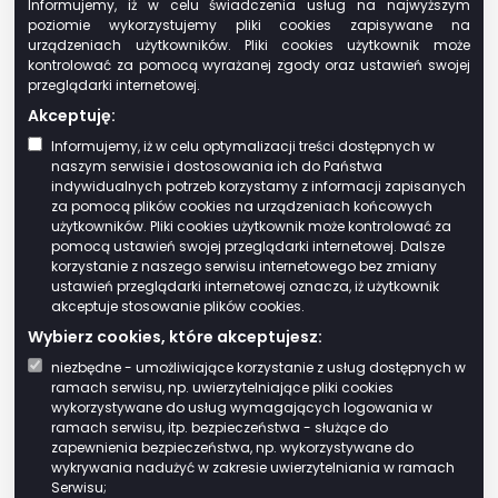
Informujemy, iż w celu świadczenia usług na najwyższym
w którym nastąpiła zmiana. Opłatę za
poziomie wykorzystujemy pliki cookies zapisywane na
gospodarowanie odpadami komunalnymi w
urządzeniach użytkowników. Pliki cookies użytkownik może
zmienionej wysokości uiszcza się za miesiąc,
kontrolować za pomocą wyrażanej zgody oraz ustawień swojej
przeglądarki internetowej.
w którym nastąpiła zmiana.
Akceptuję:
Kogo dotyczy
Informujemy, iż w celu optymalizacji treści dostępnych w
naszym serwisie i dostosowania ich do Państwa
Właściciel nieruchomości – rozumie się przez
indywidualnych potrzeb korzystamy z informacji zapisanych
za pomocą plików cookies na urządzeniach końcowych
to także współwłaścicieli, użytkowników
użytkowników. Pliki cookies użytkownik może kontrolować za
wieczystych lub jednostki organizacyjne i
pomocą ustawień swojej przeglądarki internetowej. Dalsze
osoby posiadające nieruchomości w
korzystanie z naszego serwisu internetowego bez zmiany
ustawień przeglądarki internetowej oznacza, iż użytkownik
zarządzie lub użytkowaniu, a także inne
akceptuje stosowanie plików cookies.
podmioty władające nieruchomością.
Wybierz cookies, które akceptujesz:
Wymagane dokumenty
niezbędne - umożliwiające korzystanie z usług dostępnych w
ramach serwisu, np. uwierzytelniające pliki cookies
wykorzystywane do usług wymagających logowania w
Właściciel nieruchomości jest obowiązany
ramach serwisu, itp. bezpieczeństwa - służące do
złożyć do wójta, burmistrza lub prezydenta
zapewnienia bezpieczeństwa, np. wykorzystywane do
wykrywania nadużyć w zakresie uwierzytelniania w ramach
miasta deklarację o wysokości opłaty za
Serwisu;