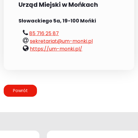
Urząd Miejski w Mońkach
Słowackiego 5a, 19-100 Mońki
tel.:
85 716 25 87
e-
sekretariat@um-monki.pl
mail:
www:
https://um-monki.pl/
Powrót