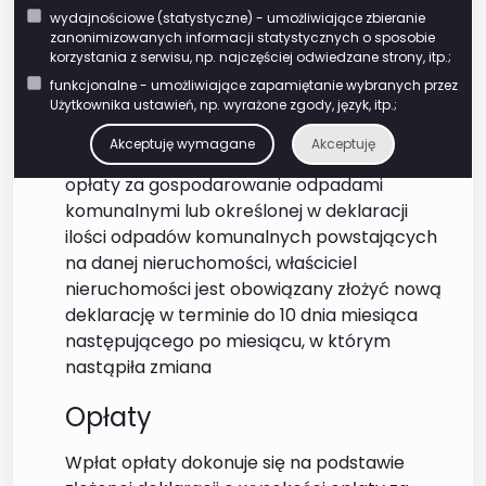
gospodarowanie odpadami komunalnymi w
wydajnościowe (statystyczne) - umożliwiające zbieranie
terminie 14 dni od dnia zamieszkania na
zanonimizowanych informacji statystycznych o sposobie
danej nieruchomości pierwszego
korzystania z serwisu, np. najczęściej odwiedzane strony, itp.;
mieszkańca lub powstania na danej
funkcjonalne - umożliwiające zapamiętanie wybranych przez
nieruchomości odpadów komunalnych. W
Użytkownika ustawień, np. wyrażone zgody, język, itp.;
przypadku zmiany danych będących
Akceptuję wymagane
Akceptuję
podstawą ustalenia wysokości należnej
opłaty za gospodarowanie odpadami
komunalnymi lub określonej w deklaracji
ilości odpadów komunalnych powstających
na danej nieruchomości, właściciel
nieruchomości jest obowiązany złożyć nową
deklarację w terminie do 10 dnia miesiąca
następującego po miesiącu, w którym
nastąpiła zmiana
Opłaty
Wpłat opłaty dokonuje się na podstawie