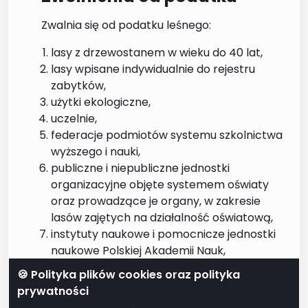
Zwalnia się od podatku leśnego:
lasy z drzewostanem w wieku do 40 lat,
lasy wpisane indywidualnie do rejestru
zabytków,
użytki ekologiczne,
uczelnie,
federacje podmiotów systemu szkolnictwa
wyższego i nauki,
publiczne i niepubliczne jednostki
organizacyjne objęte systemem oświaty
oraz prowadzące je organy, w zakresie
lasów zajętych na działalność oświatową,
instytuty naukowe i pomocnicze jednostki
naukowe Polskiej Akademii Nauk,
prowadzących zakłady pracy chronionej
🍪 Polityka plików cookies oraz polityka
lub zakłady aktywności zawodowej, na
prywatności
warunkach określonych w ustawie o