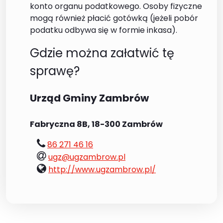
konto organu podatkowego. Osoby fizyczne
mogą również płacić gotówką (jeżeli pobór
podatku odbywa się w formie inkasa).
Gdzie można załatwić tę
sprawę?
Urząd Gminy Zambrów
Fabryczna 8B, 18-300 Zambrów
tel.:
86 271 46 16
e-
ugz@ugzambrow.pl
mail:
www:
http://www.ugzambrow.pl/