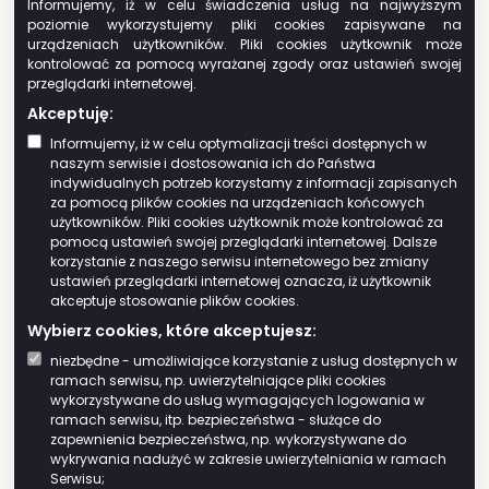
Informujemy, iż w celu świadczenia usług na najwyższym
podatku leśnym,
poziomie wykorzystujemy pliki cookies zapisywane na
instytuty badawcze,
urządzeniach użytkowników. Pliki cookies użytkownik może
przedsiębiorców o statusie centrum
kontrolować za pomocą wyrażanej zgody oraz ustawień swojej
przeglądarki internetowej.
badawczo-rozwojowego, uzyskanym na
Akceptuję:
zasadach określonych w przepisach o
niektórych formach wspierania
Informujemy, iż w celu optymalizacji treści dostępnych w
naszym serwisie i dostosowania ich do Państwa
działalności innowacyjnej – w odniesieniu
indywidualnych potrzeb korzystamy z informacji zapisanych
do przedmiotów opodatkowania zajętych
za pomocą plików cookies na urządzeniach końcowych
na cele prowadzonych badań i prac
użytkowników. Pliki cookies użytkownik może kontrolować za
pomocą ustawień swojej przeglądarki internetowej. Dalsze
rozwojowych,
korzystanie z naszego serwisu internetowego bez zmiany
Krajowy Zasób Nieruchomości [1].
ustawień przeglądarki internetowej oznacza, iż użytkownik
akceptuje stosowanie plików cookies.
Rada gminy w uchwale może wprowadzić
Wybierz cookies, które akceptujesz:
również inne zwolnienia przedmiotowe, z
niezbędne - umożliwiające korzystanie z usług dostępnych w
uwzględnieniem przepisów dotyczących
ramach serwisu, np. uwierzytelniające pliki cookies
pomocy publicznej.
wykorzystywane do usług wymagających logowania w
ramach serwisu, itp. bezpieczeństwa - służące do
Kiedy i jak płaci się podatek
zapewnienia bezpieczeństwa, np. wykorzystywane do
wykrywania nadużyć w zakresie uwierzytelniania w ramach
Serwisu;