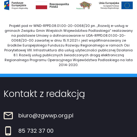
Projekt pod nr WND-RPPD.08.01.00-20-0068/20 pn. „Rozwój e-usług w
gminach Związku Gmin Wiejskich Województwa Podlaskiego” realizowany
na podstawie Umowy o dofinansowanie nr UDA-RPPD.08.01.00-20-
0068/20-00 zawartej w dniu 15.11.2021 r. jest współfinansowany ze
środków Europejskiego Funduszu Rozwoju Regionalnego w ramach Osi
Priorytetowej VIII. Infrastruktura dla usług użyteczności publicznej Działania
8.1. Rozwój usług publicznych świadczonych drogą elektroniczną
Regionalnego Programu Operacyjnego Województwa Podlaskiego na lata
2014-2020.
Kontakt z redakcją
biuro@zgwwp.org.pl
85 732 37 00