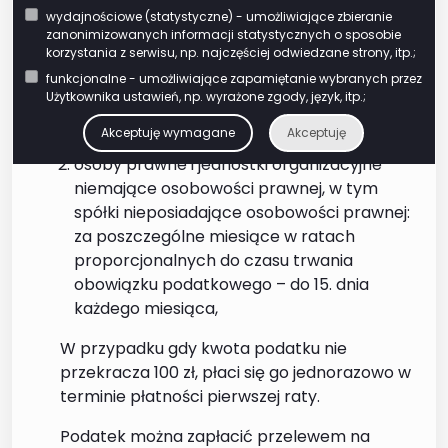
Podatek płacą:
wydajnościowe (statystyczne) - umożliwiające zbieranie
zanonimizowanych informacji statystycznych o sposobie
osoby fizyczne: w 4 ratach
korzystania z serwisu, np. najczęściej odwiedzane strony, itp.;
proporcjonalnych do czasu trwania
funkcjonalne - umożliwiające zapamiętanie wybranych przez
obowiązku podatkowego – do 15 marca, 15
Użytkownika ustawień, np. wyrażone zgody, język, itp.;
maja, 15 września i 15 listopada roku
Akceptuję wymagane
Akceptuję
podatkowego,
osoby prawne i jednostki organizacyjne
niemające osobowości prawnej, w tym
spółki nieposiadające osobowości prawnej:
za poszczególne miesiące w ratach
proporcjonalnych do czasu trwania
obowiązku podatkowego – do 15. dnia
każdego miesiąca,
W przypadku gdy kwota podatku nie
przekracza 100 zł, płaci się go jednorazowo w
terminie płatności pierwszej raty.
Podatek można zapłacić przelewem na