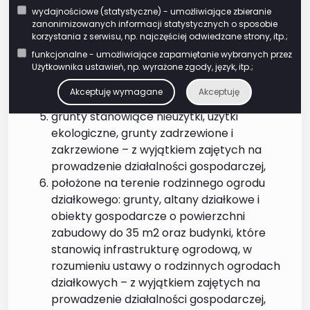
grunty położone na obszarach objętych
wydajnościowe (statystyczne) - umożliwiające zbieranie
ochroną ścisłą, czynną lub krajobrazową,
zanonimizowanych informacji statystycznych o sposobie
a także budynki i budowle trwale związane
korzystania z serwisu, np. najczęściej odwiedzane strony, itp.;
z gruntem, które znajdują się w parkach
funkcjonalne - umożliwiające zapamiętanie wybranych przez
narodowych lub rezerwatach przyrody i
Użytkownika ustawień, np. wyrażone zgody, język, itp.;
służą bezpośrednio i wyłącznie osiąganiu
Akceptuję wymagane
Akceptuję
celów związanych z ochroną przyrody,
grunty stanowiące nieużytki, użytki
ekologiczne, grunty zadrzewione i
zakrzewione – z wyjątkiem zajętych na
prowadzenie działalności gospodarczej,
położone na terenie rodzinnego ogrodu
działkowego: grunty, altany działkowe i
obiekty gospodarcze o powierzchni
zabudowy do 35 m2 oraz budynki, które
stanowią infrastrukturę ogrodową, w
rozumieniu ustawy o rodzinnych ogrodach
działkowych – z wyjątkiem zajętych na
prowadzenie działalności gospodarczej,