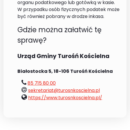
organu podatkowego lub gotówką w kasie.
W przypadku osób fizycznych podatek może
być również pobrany w drodze inkasa.
Gdzie można załatwić tę
sprawę?
Urząd Gminy Turośń Kościelna
Białostocka 5, 18-106 Turośń Kościelna
tel.:
85 715 80 00
e-
sekretariat@turosnkoscielna.pl
mail:
www:
https://www.turosnkoscielna.pl/