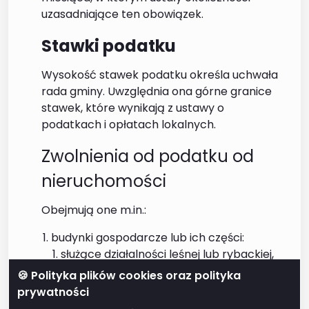
uzasadniające ten obowiązek.
Stawki podatku
Wysokość stawek podatku określa uchwała
rada gminy. Uwzględnia ona górne granice
stawek, które wynikają z ustawy o
podatkach i opłatach lokalnych.
Zwolnienia od podatku od
nieruchomości
Obejmują one m.in.:
budynki gospodarcze lub ich części:
służące działalności leśnej lub rybackiej,
położone na gruntach gospodarstw
🍪 Polityka plików cookies oraz polityka
rolnych, służące wyłącznie działalności
prywatności
rolniczej,