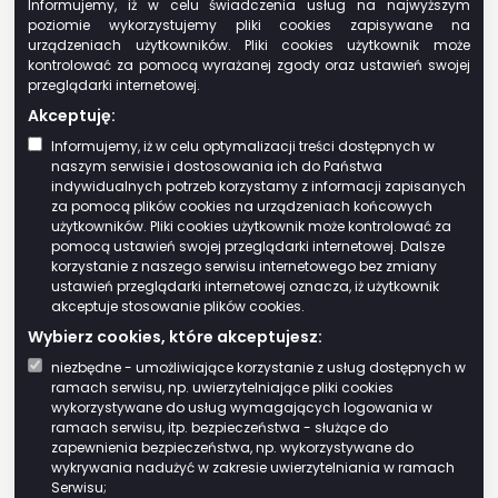
Informujemy, iż w celu świadczenia usług na najwyższym
zajęte na prowadzenie działów
poziomie wykorzystujemy pliki cookies zapisywane na
specjalnych produkcji rolnej,
urządzeniach użytkowników. Pliki cookies użytkownik może
kontrolować za pomocą wyrażanej zgody oraz ustawień swojej
grunty i budynki wpisane indywidualnie do
przeglądarki internetowej.
rejestru zabytków, pod warunkiem ich
Akceptuję:
utrzymania i konserwacji, zgodnie z
Informujemy, iż w celu optymalizacji treści dostępnych w
przepisami o ochronie zabytków – z
naszym serwisie i dostosowania ich do Państwa
wyjątkiem części zajętych na prowadzenie
indywidualnych potrzeb korzystamy z informacji zapisanych
działalności gospodarczej,
za pomocą plików cookies na urządzeniach końcowych
użytkowników. Pliki cookies użytkownik może kontrolować za
grunty, budynki lub ich części zajęte
pomocą ustawień swojej przeglądarki internetowej. Dalsze
wyłącznie na potrzeby prowadzenia przez
korzystanie z naszego serwisu internetowego bez zmiany
stowarzyszenia statutowej działalności
ustawień przeglądarki internetowej oznacza, iż użytkownik
akceptuje stosowanie plików cookies.
wśród dzieci i młodzieży w zakresie oświaty,
wychowania, nauki i techniki, kultury
Wybierz cookies, które akceptujesz:
fizycznej i sportu, z wyjątkiem
niezbędne - umożliwiające korzystanie z usług dostępnych w
ramach serwisu, np. uwierzytelniające pliki cookies
wykorzystywanych do prowadzenia
wykorzystywane do usług wymagających logowania w
działalności gospodarczej, oraz grunty
ramach serwisu, itp. bezpieczeństwa - służące do
zajęte trwale na obozowiska i bazy
zapewnienia bezpieczeństwa, np. wykorzystywane do
wykrywania nadużyć w zakresie uwierzytelniania w ramach
wypoczynkowe dzieci i młodzieży,
Serwisu;