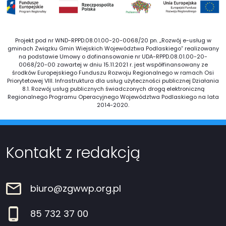
Projekt pod nr WND-RPPD.08.01.00-20-0068/20 pn. „Rozwój e-usług w
gminach Związku Gmin Wiejskich Województwa Podlaskiego” realizowany
na podstawie Umowy o dofinansowanie nr UDA-RPPD.08.01.00-20-
0068/20-00 zawartej w dniu 15.11.2021 r. jest współfinansowany ze
środków Europejskiego Funduszu Rozwoju Regionalnego w ramach Osi
Priorytetowej VIII. Infrastruktura dla usług użyteczności publicznej Działania
8.1. Rozwój usług publicznych świadczonych drogą elektroniczną
Regionalnego Programu Operacyjnego Województwa Podlaskiego na lata
2014-2020.
Kontakt z redakcją
biuro@zgwwp.org.pl
85 732 37 00