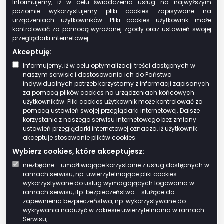
Informujemy, iż w celu świadczenia usług na najwyższym
zajęte na prowadzenie działów
poziomie wykorzystujemy pliki cookies zapisywane na
specjalnych produkcji rolnej,
urządzeniach użytkowników. Pliki cookies użytkownik może
kontrolować za pomocą wyrażanej zgody oraz ustawień swojej
grunty i budynki wpisane indywidualnie do
przeglądarki internetowej.
rejestru zabytków, pod warunkiem ich
Akceptuję:
utrzymania i konserwacji, zgodnie z
Informujemy, iż w celu optymalizacji treści dostępnych w
przepisami o ochronie zabytków – z
naszym serwisie i dostosowania ich do Państwa
wyjątkiem części zajętych na prowadzenie
indywidualnych potrzeb korzystamy z informacji zapisanych
działalności gospodarczej,
za pomocą plików cookies na urządzeniach końcowych
użytkowników. Pliki cookies użytkownik może kontrolować za
grunty, budynki lub ich części zajęte
pomocą ustawień swojej przeglądarki internetowej. Dalsze
wyłącznie na potrzeby prowadzenia przez
korzystanie z naszego serwisu internetowego bez zmiany
stowarzyszenia statutowej działalności
ustawień przeglądarki internetowej oznacza, iż użytkownik
akceptuje stosowanie plików cookies.
wśród dzieci i młodzieży w zakresie oświaty,
wychowania, nauki i techniki, kultury
Wybierz cookies, które akceptujesz:
fizycznej i sportu, z wyjątkiem
niezbędne - umożliwiające korzystanie z usług dostępnych w
ramach serwisu, np. uwierzytelniające pliki cookies
wykorzystywanych do prowadzenia
wykorzystywane do usług wymagających logowania w
działalności gospodarczej, oraz grunty
ramach serwisu, itp. bezpieczeństwa - służące do
zajęte trwale na obozowiska i bazy
zapewnienia bezpieczeństwa, np. wykorzystywane do
wykrywania nadużyć w zakresie uwierzytelniania w ramach
wypoczynkowe dzieci i młodzieży,
Serwisu;