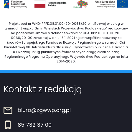
Projekt pod nr WND-RPPD.08.01.00-20-0068/20 pn. „Rozwój e-usług w
gminach Związku Gmin Wiejskich Województwa Podlaskiego” realizowany
na podstawie Umowy o dofinansowanie nr UDA-RPPD.08.01.00-20-
0068/20-00 zawartej w dniu 15.11.2021 r. jest współfinansowany ze
środków Europejskiego Funduszu Rozwoju Regionalnego w ramach Osi
Priorytetowej VIII. Infrastruktura dla usług użyteczności publicznej Działania
8.1. Rozwój usług publicznych świadczonych drogą elektroniczną
Regionalnego Programu Operacyjnego Województwa Podlaskiego na lata
2014-2020.
Kontakt z redakcją
biuro@zgwwp.org.pl
85 732 37 00