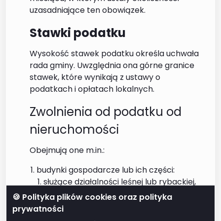
uzasadniające ten obowiązek.
Stawki podatku
Wysokość stawek podatku określa uchwała
rada gminy. Uwzględnia ona górne granice
stawek, które wynikają z ustawy o
podatkach i opłatach lokalnych.
Zwolnienia od podatku od
nieruchomości
Obejmują one m.in.:
budynki gospodarcze lub ich części:
służące działalności leśnej lub rybackiej,
położone na gruntach gospodarstw
🍪 Polityka plików cookies oraz polityka
rolnych, służące wyłącznie działalności
prywatności
rolniczej,