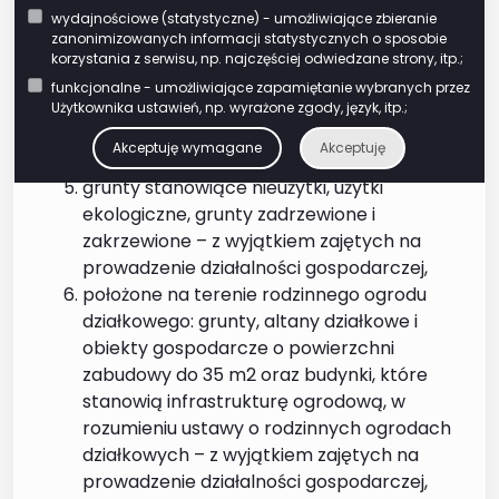
grunty położone na obszarach objętych
wydajnościowe (statystyczne) - umożliwiające zbieranie
ochroną ścisłą, czynną lub krajobrazową,
zanonimizowanych informacji statystycznych o sposobie
a także budynki i budowle trwale związane
korzystania z serwisu, np. najczęściej odwiedzane strony, itp.;
z gruntem, które znajdują się w parkach
funkcjonalne - umożliwiające zapamiętanie wybranych przez
narodowych lub rezerwatach przyrody i
Użytkownika ustawień, np. wyrażone zgody, język, itp.;
służą bezpośrednio i wyłącznie osiąganiu
Akceptuję wymagane
Akceptuję
celów związanych z ochroną przyrody,
grunty stanowiące nieużytki, użytki
ekologiczne, grunty zadrzewione i
zakrzewione – z wyjątkiem zajętych na
prowadzenie działalności gospodarczej,
położone na terenie rodzinnego ogrodu
działkowego: grunty, altany działkowe i
obiekty gospodarcze o powierzchni
zabudowy do 35 m2 oraz budynki, które
stanowią infrastrukturę ogrodową, w
rozumieniu ustawy o rodzinnych ogrodach
działkowych – z wyjątkiem zajętych na
prowadzenie działalności gospodarczej,