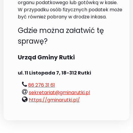
organu podatkowego lub gotówką w kasie.
W przypadku osób fizycznych podatek może
być również pobrany w drodze inkasa.
Gdzie można załatwić tę
sprawę?
Urząd Gminy Rutki
ul. 11 Listopada 7, 18-312 Rutki
tel.:
86 276 31 61
e-
sekretariat@gminarutki.pl
mail:
www:
https://gminarutki.pl/