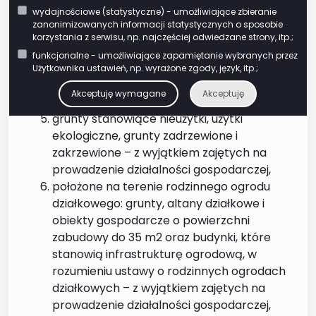
grunty położone na obszarach objętych
wydajnościowe (statystyczne) - umożliwiające zbieranie
ochroną ścisłą, czynną lub krajobrazową,
zanonimizowanych informacji statystycznych o sposobie
a także budynki i budowle trwale związane
korzystania z serwisu, np. najczęściej odwiedzane strony, itp.;
z gruntem, które znajdują się w parkach
funkcjonalne - umożliwiające zapamiętanie wybranych przez
narodowych lub rezerwatach przyrody i
Użytkownika ustawień, np. wyrażone zgody, język, itp.;
służą bezpośrednio i wyłącznie osiąganiu
Akceptuję wymagane
Akceptuję
celów związanych z ochroną przyrody,
grunty stanowiące nieużytki, użytki
ekologiczne, grunty zadrzewione i
zakrzewione – z wyjątkiem zajętych na
prowadzenie działalności gospodarczej,
położone na terenie rodzinnego ogrodu
działkowego: grunty, altany działkowe i
obiekty gospodarcze o powierzchni
zabudowy do 35 m2 oraz budynki, które
stanowią infrastrukturę ogrodową, w
rozumieniu ustawy o rodzinnych ogrodach
działkowych – z wyjątkiem zajętych na
prowadzenie działalności gospodarczej,