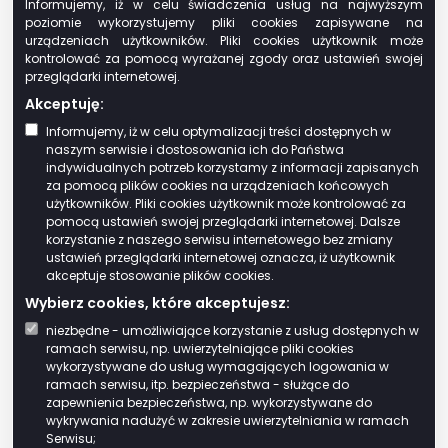
Informujemy, iż w celu świadczenia usług na najwyższym
zajęte na prowadzenie działów
poziomie wykorzystujemy pliki cookies zapisywane na
specjalnych produkcji rolnej,
urządzeniach użytkowników. Pliki cookies użytkownik może
kontrolować za pomocą wyrażanej zgody oraz ustawień swojej
grunty i budynki wpisane indywidualnie do
przeglądarki internetowej.
rejestru zabytków, pod warunkiem ich
Akceptuję:
utrzymania i konserwacji, zgodnie z
Informujemy, iż w celu optymalizacji treści dostępnych w
przepisami o ochronie zabytków – z
naszym serwisie i dostosowania ich do Państwa
wyjątkiem części zajętych na prowadzenie
indywidualnych potrzeb korzystamy z informacji zapisanych
działalności gospodarczej,
za pomocą plików cookies na urządzeniach końcowych
użytkowników. Pliki cookies użytkownik może kontrolować za
grunty, budynki lub ich części zajęte
pomocą ustawień swojej przeglądarki internetowej. Dalsze
wyłącznie na potrzeby prowadzenia przez
korzystanie z naszego serwisu internetowego bez zmiany
stowarzyszenia statutowej działalności
ustawień przeglądarki internetowej oznacza, iż użytkownik
akceptuje stosowanie plików cookies.
wśród dzieci i młodzieży w zakresie oświaty,
wychowania, nauki i techniki, kultury
Wybierz cookies, które akceptujesz:
fizycznej i sportu, z wyjątkiem
niezbędne - umożliwiające korzystanie z usług dostępnych w
ramach serwisu, np. uwierzytelniające pliki cookies
wykorzystywanych do prowadzenia
wykorzystywane do usług wymagających logowania w
działalności gospodarczej, oraz grunty
ramach serwisu, itp. bezpieczeństwa - służące do
zajęte trwale na obozowiska i bazy
zapewnienia bezpieczeństwa, np. wykorzystywane do
wykrywania nadużyć w zakresie uwierzytelniania w ramach
wypoczynkowe dzieci i młodzieży,
Serwisu;