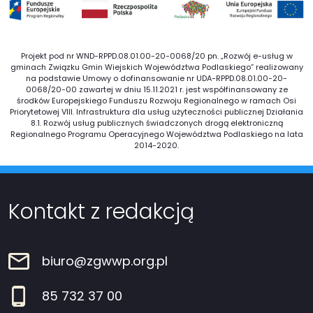
Projekt pod nr WND-RPPD.08.01.00-20-0068/20 pn. „Rozwój e-usług w
gminach Związku Gmin Wiejskich Województwa Podlaskiego” realizowany
na podstawie Umowy o dofinansowanie nr UDA-RPPD.08.01.00-20-
0068/20-00 zawartej w dniu 15.11.2021 r. jest współfinansowany ze
środków Europejskiego Funduszu Rozwoju Regionalnego w ramach Osi
Priorytetowej VIII. Infrastruktura dla usług użyteczności publicznej Działania
8.1. Rozwój usług publicznych świadczonych drogą elektroniczną
Regionalnego Programu Operacyjnego Województwa Podlaskiego na lata
2014-2020.
Kontakt z redakcją
biuro@zgwwp.org.pl
85 732 37 00