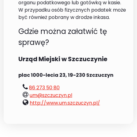
organu podatkowego lub gotówką w kasie.
W przypadku osób fizycznych podatek może
być również pobrany w drodze inkasa.
Gdzie można załatwić tę
sprawę?
Urząd Miejski w Szczuczynie
plac 1000-lecia 23, 19-230 Szczuczyn
tel.:
86 273 50 80
e-
um@szczuczyn.pl
mail:
www:
http://www.um.szczuczyn.pl/