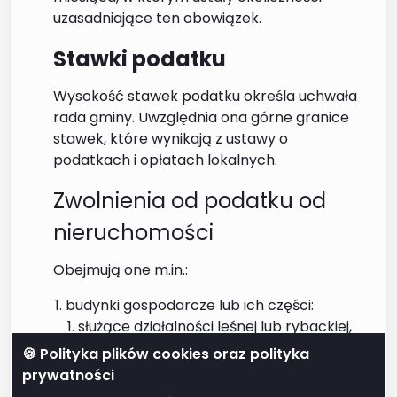
uzasadniające ten obowiązek.
Stawki podatku
Wysokość stawek podatku określa uchwała
rada gminy. Uwzględnia ona górne granice
stawek, które wynikają z ustawy o
podatkach i opłatach lokalnych.
Zwolnienia od podatku od
nieruchomości
Obejmują one m.in.:
budynki gospodarcze lub ich części:
służące działalności leśnej lub rybackiej,
położone na gruntach gospodarstw
🍪 Polityka plików cookies oraz polityka
rolnych, służące wyłącznie działalności
prywatności
rolniczej,