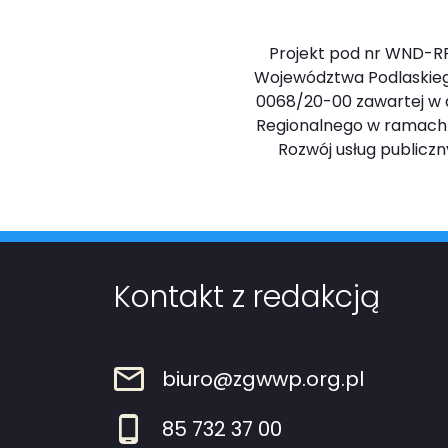
Projekt pod nr WND-RP
Województwa Podlaskieg
0068/20-00 zawartej w dn
Regionalnego w ramach Osi
Rozwój usług public
Kontakt z redakcją
biuro@zgwwp.org.pl
85 732 37 00