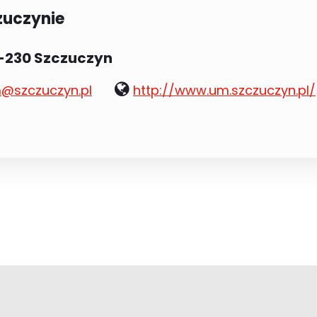
zuczynie
9-230 Szczuczyn
www:
@szczuczyn.pl
http://www.um.szczuczyn.pl/
l: