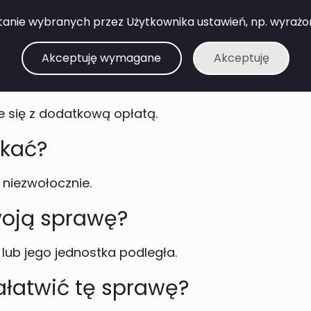
 formularz?
anie wybranych przez Użytkownika ustawień, np. wyrażone 
ych.
Akceptuję wymagane
Akceptuję
sz?
e się z dodatkową opłatą.
ekać?
 niezwołocznie.
Twoją sprawę?
lub jego jednostka podległa.
łatwić tę sprawę?