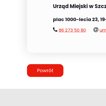
Urząd Miejski w Szc
plac 1000-lecia 23, 1
tel.:
e-
86 273 50 80
um
mai
Powrót