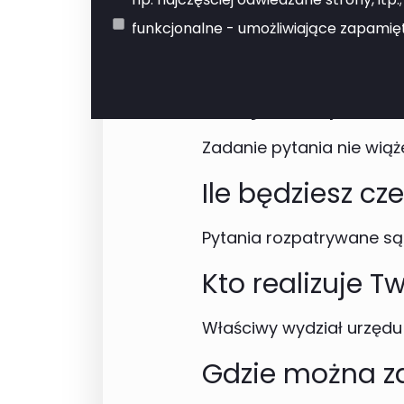
Kiedy wypełnić
funkcjonalne - umożliwiające zapamięt
Brak ograniczeń czasow
Ile i jak zapłaci
Zadanie pytania nie wiąż
Ile będziesz cz
Pytania rozpatrywane są
Kto realizuje 
Właściwy wydział urzędu 
Gdzie można za