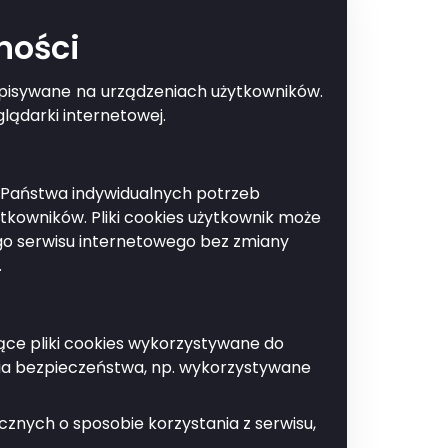
ności
zapisywane na urządzeniach użytkowników.
Drukuj
lądarki internetowej.
do Państwa indywidualnych potrzeb
kowników. Pliki cookies użytkownik może
ego serwisu internetowego bez zmiany
.
jące pliki cookies wykorzystywane do
ia bezpieczeństwa, np. wykorzystywane
anie.
znych o sposobie korzystania z serwisu,