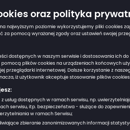
cookies oraz polityka prywat
do Wójta/Burmistrza
g na najwyższym poziomie wykorzystujemy pliki cookies 
ać za pomocą wyrażanej zgody oraz ustawień swojej przeg
adać pytanie?
treści dostępnych w naszym serwisie i dostosowania ich 
ażdy mieszkaniec.
a pomocą plików cookies na urządzeniach końcowych użyt
j przeglądarki internetowej. Dalsze korzystanie z nasz
ygotować?
nacza, iż użytkownik akceptuje stosowanie plików cookies
esz:
imię i nazwisko oraz treść pytania.
 z usług dostępnych w ramach serwisu, np. uwierzytelnia
ić?
ch serwisu, itp. bezpieczeństwa - służące do zapewnien
erzytelniania w ramach Serwisu;
ą dedykowanego formularza w zakładce Dodaj pyt
wiające zbieranie zanonimizowanych informacji statystyc