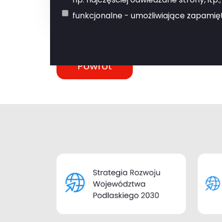
funkcjonalne - umożliwiające zapamięt
Powrót