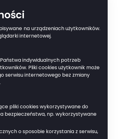
ności
zapisywane na urządzeniach użytkowników.
Drukuj
ego
lądarki internetowej.
do Państwa indywidualnych potrzeb
le mapowe.
kowników. Pliki cookies użytkownik może
ego serwisu internetowego bez zmiany
.
jące pliki cookies wykorzystywane do
ia bezpieczeństwa, np. wykorzystywane
znych o sposobie korzystania z serwisu,