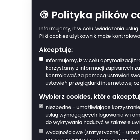
🍪 Polityka plików 
Przegląda
Informujemy, iż w celu świadczenia usłu
zagospoda
Pliki cookies użytkownik może kontrolow
Akceptuję:
Informujemy, iż w celu optymalizacji 
Usługa pozwala na dost
korzystamy z informacji zapisanych z
Gdzie można za
kontrolować za pomocą ustawień swoje
ustawień przeglądarki internetowej oz
Urząd Gminy Brańs
Wybierz cookies, które akceptuj
niezbędne - umożliwiające korzystanie
Rynek 8, 17-120 Brańs
usług wymagających logowania w rama
do wykrywania nadużyć w zakresie uwi
tel.:
e-
85 731 92 00
sek
wydajnościowe (statystyczne) - umożli
mail
np. najczęściej odwiedzane strony, itp.;