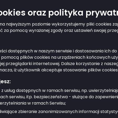
cookies oraz polityka prywat
nie planów
g na najwyższym poziomie wykorzystujemy pliki cookies 
rowania przestrzenn
ać za pomocą wyrażanej zgody oraz ustawień swojej przeg
treści dostępnych w naszym serwisie i dostosowania ich 
ęp do danych przestrzennych gmin poprzez porta
a pomocą plików cookies na urządzeniach końcowych użyt
łatwić tę sprawę?
j przeglądarki internetowej. Dalsze korzystanie z nasz
nacza, iż użytkownik akceptuje stosowanie plików cookies
k
esz:
 z usług dostępnych w ramach serwisu, np. uwierzytelnia
k
ch serwisu, itp. bezpieczeństwa - służące do zapewnien
erzytelniania w ramach Serwisu;
www:
retariat@bransk.pl
http://www.bransk.pl
wiające zbieranie zanonimizowanych informacji statystyc
: