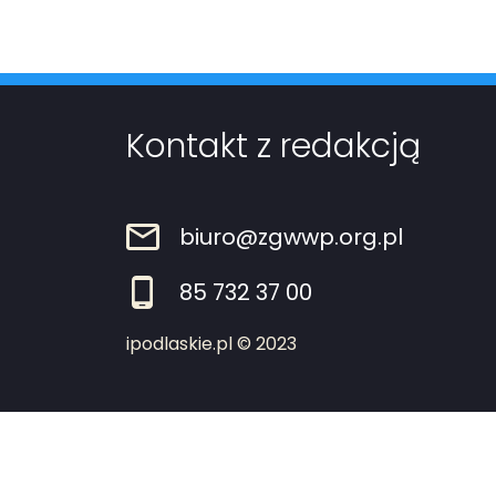
Kontakt z redakcją
biuro@zgwwp.org.pl
85 732 37 00
ipodlaskie.pl © 2023