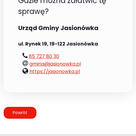
Gdzie można załatwić tę
sprawę?
Urząd Gminy Jasionówka
ul. Rynek 19, 19-122 Jasionówka
tel.:
85 727 80 30
e-
gmina@jasionowka.pl
mail:
www:
https://jasionowka.pl
Powrót