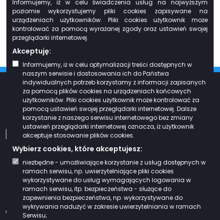
Informujemy, iż w celu świadczenia usług na najwyższym
na podstawie Umowy o dofinansowanie nr UDA-RPPD.08.01.00-20-
poziomie wykorzystujemy pliki cookies zapisywane na
0068/20-00 zawartej w dniu 15.11.2021 r. jest współfinansowany ze
urządzeniach użytkowników. Pliki cookies użytkownik może
środków Europejskiego Funduszu Rozwoju Regionalnego w ramach Osi
kontrolować za pomocą wyrażanej zgody oraz ustawień swojej
Priorytetowej VIII. Infrastruktura dla usług użyteczności publicznej Działania
8.1. Rozwój usług publicznych świadczonych drogą elektroniczną
przeglądarki internetowej.
Regionalnego Programu Operacyjnego Województwa Podlaskiego na lata
Akceptuję:
2014-2020.
Informujemy, iż w celu optymalizacji treści dostępnych w
naszym serwisie i dostosowania ich do Państwa
indywidualnych potrzeb korzystamy z informacji zapisanych
za pomocą plików cookies na urządzeniach końcowych
Kontakt z redakcją
użytkowników. Pliki cookies użytkownik może kontrolować za
pomocą ustawień swojej przeglądarki internetowej. Dalsze
korzystanie z naszego serwisu internetowego bez zmiany
ustawień przeglądarki internetowej oznacza, iż użytkownik
biuro@zgwwp.org.pl
akceptuje stosowanie plików cookies.
Wybierz cookies, które akceptujesz:
85 732 37 00
niezbędne - umożliwiające korzystanie z usług dostępnych w
ramach serwisu, np. uwierzytelniające pliki cookies
wykorzystywane do usług wymagających logowania w
ramach serwisu, itp. bezpieczeństwa - służące do
zapewnienia bezpieczeństwa, np. wykorzystywane do
wykrywania nadużyć w zakresie uwierzytelniania w ramach
Facebook
Gminy - Partnerzy
Serwisu;