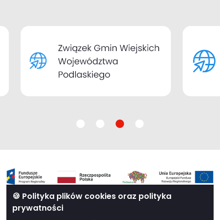
🍪 Polityka plików cookies oraz polityka
prywatności
Projekt pod nr WND-RPPD.08.01.00-20-0068/20 pn. „Rozwój e-usług w
gminach Związku Gmin Wiejskich Województwa Podlaskiego” realizowany