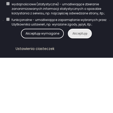
wydajnościowe (statystyczne) - umożliwiające zbieranie
Kontakt
zanonimizowanych informacji statystycznych o sposobie
korzystania z serwisu, np. najczęściej odwiedzane strony, itp.;
funkcjonalne - umożliwiające zapamiętanie wybranych przez
Użytkownika ustawień, np. wyrażone zgody, język, itp.;
ipodlaskie.pl © 2023
Akceptuję wymagane
Akceptuję
Ustawienia ciasteczek