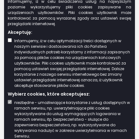
Informujemy, iż w celu świadczenia usług na najwyższym
Podpis kwalifikowany
poziomie wykorzystujemy pliki cookies zapisywane na
urządzeniach użytkowników. Pliki cookies użytkownik może
Profil zaufany
kontrolować za pomocą wyrażanej zgody oraz ustawień swojej
przeglądarki internetowej.
Usługa wymaga
Akceptuję:
zalogowania?
Informujemy, iż w celu optymalizacji treści dostępnych w
naszym serwisie i dostosowania ich do Państwa
TAK
indywidualnych potrzeb korzystamy z informacji zapisanych
za pomocą plików cookies na urządzeniach końcowych
użytkowników. Pliki cookies użytkownik może kontrolować za
Gdzie można załatwić tę
pomocą ustawień swojej przeglądarki internetowej. Dalsze
korzystanie z naszego serwisu internetowego bez zmiany
sprawę?
ustawień przeglądarki internetowej oznacza, iż użytkownik
akceptuje stosowanie plików cookies.
Urząd Gminy Brańsk
Wybierz cookies, które akceptujesz:
niezbędne - umożliwiające korzystanie z usług dostępnych w
ramach serwisu, np. uwierzytelniające pliki cookies
Rynek 8, 17-120 Brańsk
wykorzystywane do usług wymagających logowania w
ramach serwisu, itp. bezpieczeństwa - służące do
tel.:
85 731 92 00
zapewnienia bezpieczeństwa, np. wykorzystywane do
e-
wykrywania nadużyć w zakresie uwierzytelniania w ramach
sekretariat@bransk.pl
Serwisu;
mail: